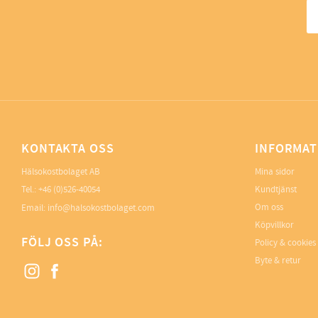
KONTAKTA OSS
INFORMAT
Hälsokostbolaget AB
Mina sidor
Tel.: +46 (0)526-40054
Kundtjänst
Om oss
Email: info@halsokostbolaget.com
Köpvillkor
FÖLJ OSS PÅ:
Policy & cookies
Byte & retur