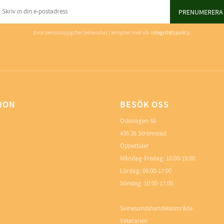
PRENUMERERA
Dina personuppgifter behandlas i enlighet med vår
integritetspolicy
.
ION
BESÖK OSS
Oslovägen 56
435 35 Strömstad
Öppettider
Måndag-Fredag: 10:00-19:00
Lördag: 09:00-17:00
Söndag: 10:00-17:00
Svinesundshandelsområde
Veteranen