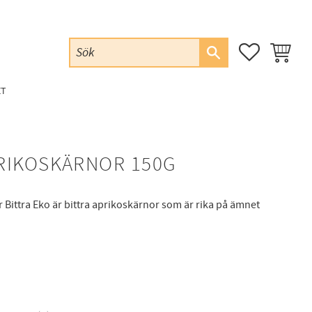
FAVORITER
KUNDVAG
ET
RIKOSKÄRNOR 150G
Bittra Eko är bittra aprikoskärnor som är rika på ämnet