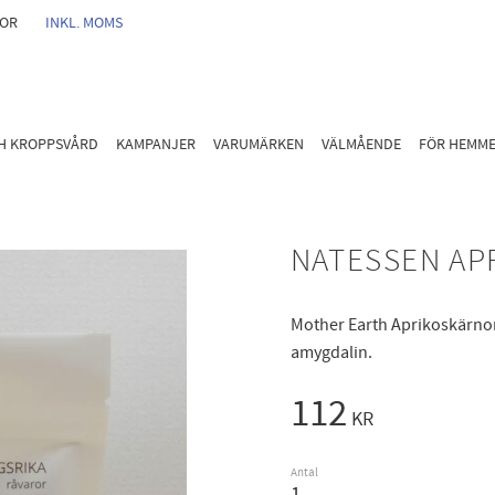
GOR
INKL. MOMS
CH KROPPSVÅRD
KAMPANJER
VARUMÄRKEN
VÄLMÅENDE
FÖR HEMM
NATESSEN AP
Mother Earth Aprikoskärnor 
amygdalin.
112
KR
Antal