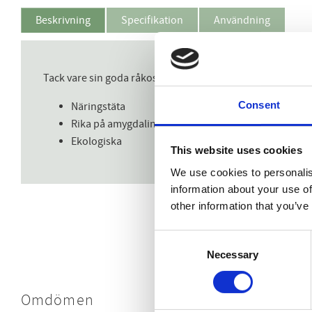
Beskrivning
Specifikation
Användning
Tack vare sin goda råkostkvalitet har de behållit hela sit
Consent
Näringstäta
Rika på amygdalin
Ekologiska
This website uses cookies
We use cookies to personalis
information about your use of
other information that you’ve
Consent
Necessary
Selection
Omdömen