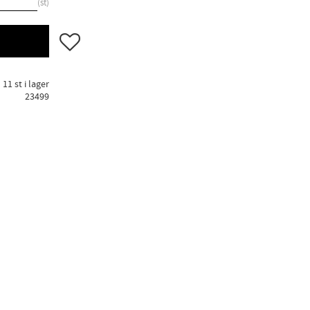
st
Lägg till i favoriter
11 st i lager
23499