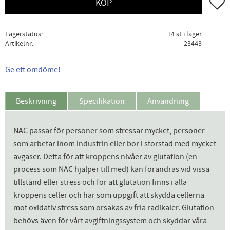
Lägg ti
KÖP
Lagerstatus
14 st i lager
Artikelnr
23443
Ge ett omdöme!
Beskrivning
Specifikation
Användning
NAC passar för personer som stressar mycket, personer
som arbetar inom industrin eller bor i storstad med mycket
avgaser. Detta för att kroppens nivåer av glutation (en
process som NAC hjälper till med) kan förändras vid vissa
tillstånd eller stress och för att glutation finns i alla
kroppens celler och har som uppgift att skydda cellerna
mot oxidativ stress som orsakas av fria radikaler. Glutation
behövs även för vårt avgiftningssystem och skyddar våra