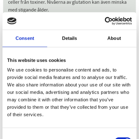
celler från toxiner. Nivåerna av glutation kan även minska
med stigande ålder.
Den särskilda formen NAC är intressant för att det är en
föregångare till den kraftfulla antioxidanten Glutation.
Aminosyrorna cystein, glycin och glutamin behövs för
Consent
Details
About
tillverkningen av Glutation. NAC stödjer därmed kroppens
nivåer av Glutation.
This website uses cookies
NAC är förkortningen på aminosyran N-acetylcystein. N-
acetylcystein är en form av aminosyran cystein. Cystein är
We use cookies to personalise content and ads, to
provide social media features and to analyse our traffic.
en svavelbärande aminosyra och finns naturligt i kroppen.
We also share information about your use of our site with
Cystein finns i större mängd i bland annat hår, hud och
our social media, advertising and analytics partners who
bindväv där det fungerar uppbyggande. Cystein är till
may combine it with other information that you’ve
exempel viktig när ny hud bildas och minimerar risken för
provided to them or that they’ve collected from your use
att fria radikalers reaktioner som får huden att åldras.
of their services.
Cystein bidrar även till friskt hår. Cystein är även viktig för
omsättningen av B6- vitamin och är delaktig för att bilda
enzym till matsmältningsprocessen (som gör att vi kan
Consent