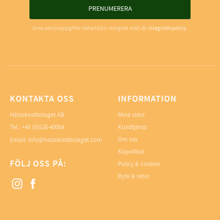
PRENUMERERA
Dina personuppgifter behandlas i enlighet med vår
integritetspolicy
.
KONTAKTA OSS
INFORMATION
Hälsokostbolaget AB
Mina sidor
Tel.: +46 (0)526-40054
Kundtjänst
Om oss
Email: info@halsokostbolaget.com
Köpvillkor
FÖLJ OSS PÅ:
Policy & cookies
Byte & retur