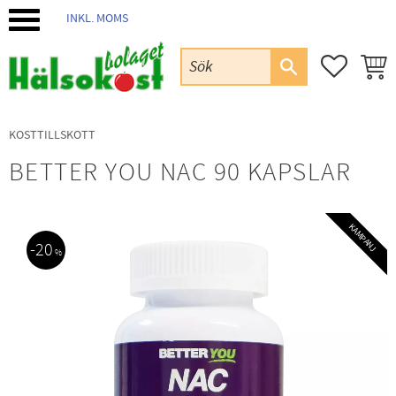
INKL. MOMS
Meny
FAVORIT
KUND
KOSTTILLSKOTT
BETTER YOU NAC 90 KAPSLAR
KAMPANJ
20
%