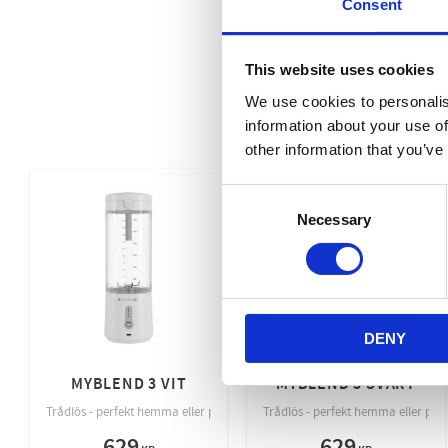
Consent
This website uses cookies
We use cookies to personalis
information about your use of
other information that you’ve
Consent
Necessary
Selection
DENY
MYBLEND 3 VIT
MYBLEND 3 SVART
Trådlös - perfekt hemma eller på språng
Trådlös - perfekt hemma eller på 
629
629