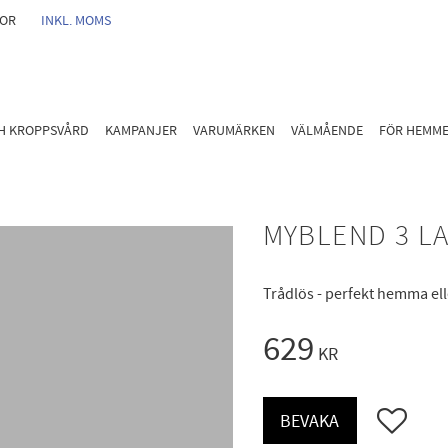
GOR
INKL. MOMS
CH KROPPSVÅRD
KAMPANJER
VARUMÄRKEN
VÄLMÅENDE
FÖR HEMM
MYBLEND 3 L
Trådlös - perfekt hemma el
629
KR
Lägg till i 
BEVAKA