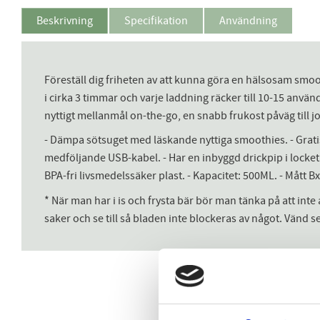
Beskrivning
Specifikation
Användning
Föreställ dig friheten av att kunna göra en hälsosam sm
i cirka 3 timmar och varje laddning räcker till 10-15 använd
nyttigt mellanmål on-the-go, en snabb frukost påväg till jo
- Dämpa sötsuget med läskande nyttiga smoothies. - Gratis 
medföljande USB-kabel. - Har en inbyggd drickpip i locket fö
BPA-fri livsmedelssäker plast. - Kapacitet: 500ML. - Mått BxH:
* När man har i is och frysta bär bör man tänka på att int
saker och se till så bladen inte blockeras av något. Vänd s