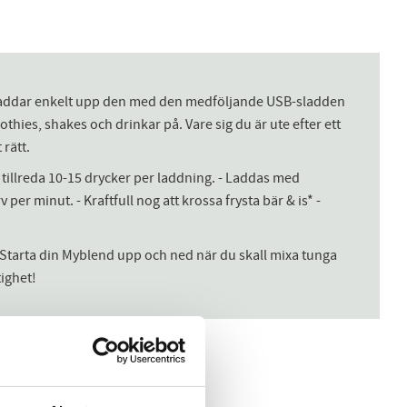
u laddar enkelt upp den med den medföljande USB-sladden
othies, shakes och drinkar på. Vare sig du är ute efter ett
 rätt.
 tillreda 10-15 drycker per laddning. - Laddas med
per minut. - Kraftfull nog att krossa frysta bär & is* -
r. Starta din Myblend upp och ned när du skall mixa tunga
tighet!