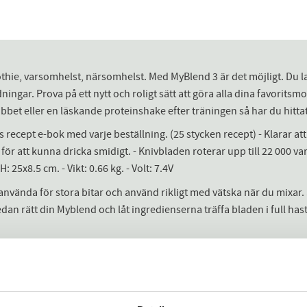
oothie, varsomhelst, närsomhelst. Med MyBlend 3 är det möjligt. D
ningar. Prova på ett nytt och roligt sätt att göra alla dina favoritsmo
bbet eller en läskande proteinshake efter träningen så har du hittat
recept e-bok med varje beställning. (25 stycken recept) - Klarar att
r att kunna dricka smidigt. - Knivbladen roterar upp till 22 000 varv 
 25x8.5 cm. - Vikt: 0.66 kg. - Volt: 7.4V
e använda för stora bitar och använd rikligt med vätska när du mixa
edan rätt din Myblend och låt ingredienserna träffa bladen i full has
Dela med dig
Facebook
Twitter
LinkedIn
Pinterest