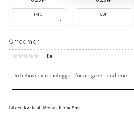
KR
KR
INFO
KÖP
Lägg till i favoriter
Lägg 
Omdömen
Du
Bli den första att lämna ett omdöme.