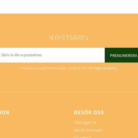
NYHETSBREV
PRENUMERERA
Dina personuppgifter behandlas i enlighet med vår
integritetspolicy
.
ION
BESÖK OSS
Oslovägen 56
435 35 Strömstad