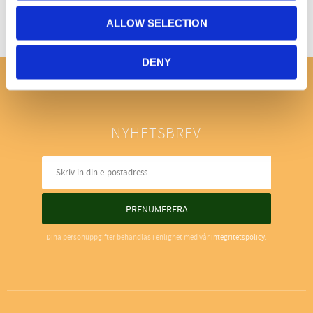
ALLOW SELECTION
DENY
NYHETSBREV
PRENUMERERA
Dina personuppgifter behandlas i enlighet med vår
integritetspolicy
.