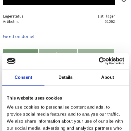
Lagerstatus
1 st i lager
Artikelnr
51062
Ge ett omdöme!
Beskrivning
Specifikation
Användning
MOVO nyponpulver är ett kosttillskott som innehåller det
Consent
Details
About
väldokumenterade och ledbefrämjande GOPO som bidrar
till att bibehålla ledernas rörlighet. Nyponen i MOVO har ett
naturligt innehåll av antioxidanten C-vitamin som bidrar till
This website uses cookies
att skydda cellerna mot oxidativ stress. C-vitamin bidrar
We use cookies to personalise content and ads, to
även till normal kollagenbildning som har betydelse för
provide social media features and to analyse our traffic.
broskets normala funktion. Tillverkad av hela nypon med
We also share information about your use of our site with
kärnor.
our social media, advertising and analytics partners who