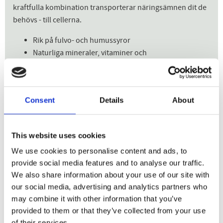
kraftfulla kombination transporterar näringsämnen dit de
behövs - till cellerna.
Rik på fulvo- och humussyror
Naturliga mineraler, vitaminer och
mikronäringsämnen
100 procent äkta shilajit i sin naturliga form
Shilajit betyder på sanskrit den som förstör svaghet. Andra
Consent
Details
About
kända beskrivningar av shilajit är Mountain Blood eller
vegansk asfalt. Shilajit är en mineralsubstans som utvinns
från några få unika bergarter runtom i världen så som i
This website uses cookies
Himalayabergen, Altaibergen & Kaukasien. På senare tid
We use cookies to personalise content and ads, to
har shilajit uppmärksammats allt mer för dess
provide social media features and to analyse our traffic.
näringsrikedom.
We also share information about your use of our site with
our social media, advertising and analytics partners who
Även om shilajit ibland kallas en mineraltjära eller harts, är
may combine it with other information that you’ve
det faktiskt inte någon av dessa. Det är ett mycket
provided to them or that they’ve collected from your use
trögflytande ämne som en tjära eller harts som är mycket
of their services.