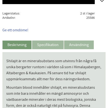
Lagerstatus
2 st i lager
Artikelnr
25586
Ge ett omdöme!
Beskrivning
Specifikation
Användning
Shilajit är en mineralsubstans som utvinns från några få
unika bergarter runtom i världen så som i Himalayabergen,
Altaibergen & Kaukasien. På senare tid har shilajit
uppmärksammats allt mer för dess näringsrikedom.
Mountain blood innehåller shilajit, en mineralsubstans
som inte bara innehåller en mängd aminosyror och
växtbaserade mineraler i deras mest biologiska, joniska
form, den är också naturligt rikt på fulvosyra. Denna