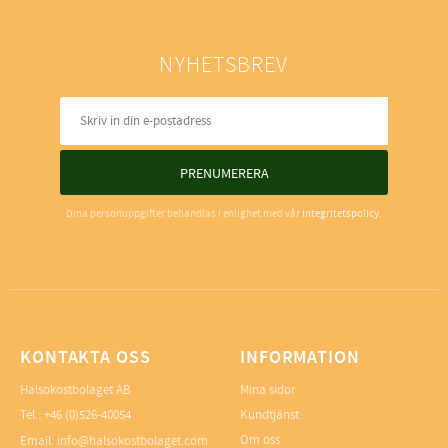
NYHETSBREV
PRENUMERERA
Dina personuppgifter behandlas i enlighet med vår
integritetspolicy
.
KONTAKTA OSS
INFORMATION
Hälsokostbolaget AB
Mina sidor
Tel.: +46 (0)526-40054
Kundtjänst
Om oss
Email: info@halsokostbolaget.com