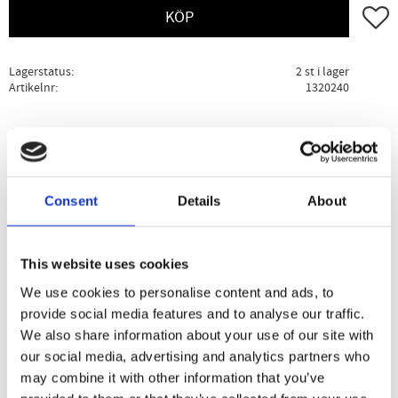
Lägg ti
KÖP
Lagerstatus
2 st i lager
Artikelnr
1320240
Ge ett omdöme!
Beskrivning
Specifikation
Användning
Consent
Details
About
Dr. Organic Moroccan Argan Oil Deodorant är en fräsch
This website uses cookies
deo med anrik arganolja. Arganolja är en otrolig källa på
vitaminer, antioxidanter och viktiga fettsyror. Deodoranten
We use cookies to personalise content and ads, to
är fri från alkohol, aluminium, parabener och SLS.
provide social media features and to analyse our traffic.
We also share information about your use of our site with
our social media, advertising and analytics partners who
may combine it with other information that you’ve
Dela med dig