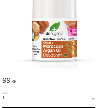
99
KR
Antal
st