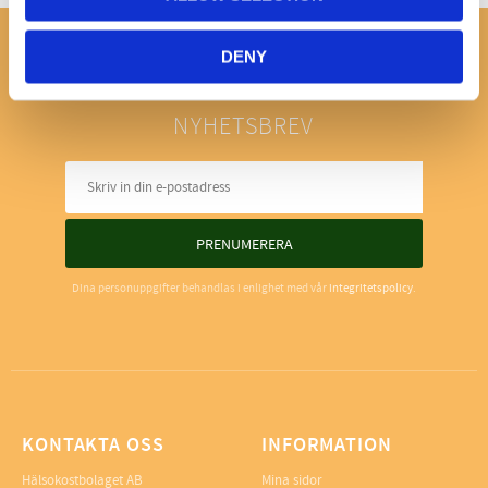
DENY
NYHETSBREV
PRENUMERERA
Dina personuppgifter behandlas i enlighet med vår
integritetspolicy
.
KONTAKTA OSS
INFORMATION
Hälsokostbolaget AB
Mina sidor