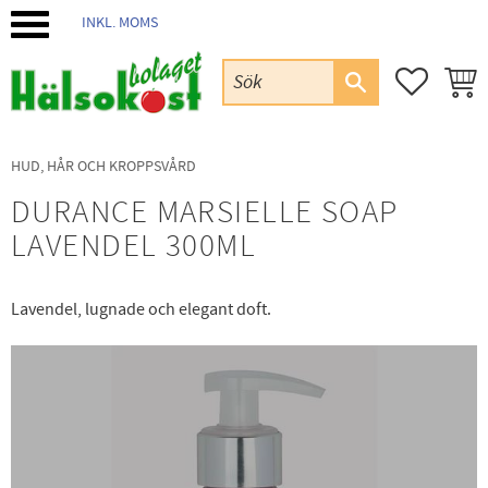
INKL. MOMS
Meny
FAVORIT
KUND
HUD, HÅR OCH KROPPSVÅRD
DURANCE MARSIELLE SOAP
LAVENDEL 300ML
Lavendel, lugnade och elegant doft.