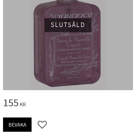
SLUTSÅLD
155
KR
Lägg till i favoriter
BEVAKA