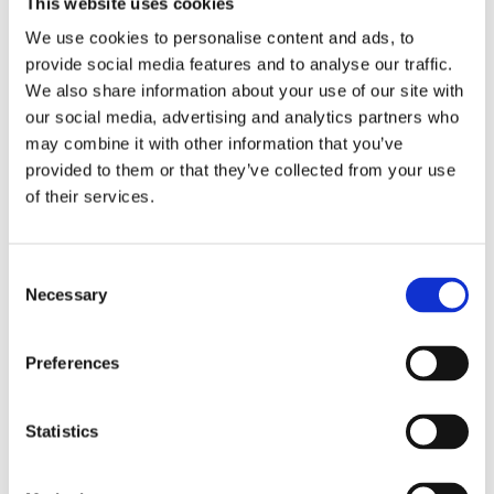
This website uses cookies
produkter med de mest delikata och dyrbara dofter som
We use cookies to personalise content and ads, to
naturen har att bjuda på. Durance har produkter med en
provide social media features and to analyse our traffic.
mycket hög kvalitet; de använder de finaste råvarorna och
We also share information about your use of our site with
du blir garanterat nöjd. Märket vill skapa känslor som
our social media, advertising and analytics partners who
glädje och välbefinnande med sina fantastiska dofter och
may combine it with other information that you’ve
läckra produkter.
provided to them or that they’ve collected from your use
Soap Lavender 300 ml.
of their services.
Consent
Necessary
Selection
Dela med dig
Facebook
Twitter
LinkedIn
Pinterest
Preferences
Statistics
Omdömen