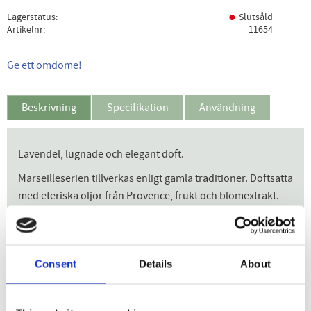
Lagerstatus
Slutsåld
Artikelnr
11654
Ge ett omdöme!
Beskrivning
Specifikation
Användning
Lavendel, lugnade och elegant doft.
Marseilleserien tillverkas enligt gamla traditioner. Doftsatta
med eteriska oljor från Provence, frukt och blomextrakt.
Produkterna är berikade med vegetabiliska oljor som
vårdar och skyddar din hud. Tack vare den höga fetthalten
torkar inte Marseille-tvål ut huden vilket gör den extra
Consent
Details
About
lämplig för känslig hy och för barn som handtvål eller
kroppstvål.
Durance är ett franskt märke från Provence som tillverkar