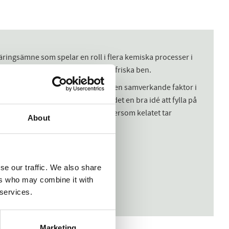
äringsämne som spelar en roll i flera kemiska processer i
skador på friradikaler och stödja friska ben.
ånga viktiga funktioner och det är en samverkande faktor i
ycket) manganrika livsmedel, är det en bra idé att fylla på
orptions- och utnyttjandegrad eftersom kelatet tar
About
se our traffic. We also share
ers who may combine it with
 services.
Marketing