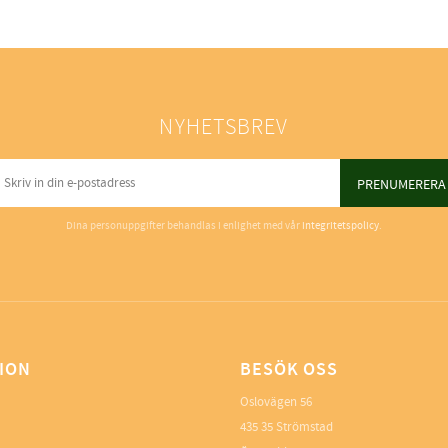
NYHETSBREV
PRENUMERERA
Dina personuppgifter behandlas i enlighet med vår
integritetspolicy
.
ION
BESÖK OSS
Oslovägen 56
435 35 Strömstad