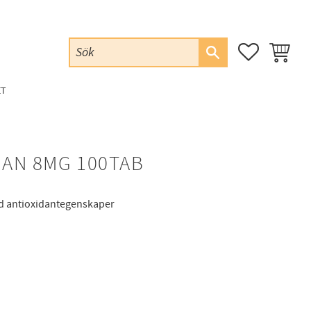
FAVORITER
KUNDVAG
ET
AN 8MG 100TAB
d antioxidantegenskaper
favoriter