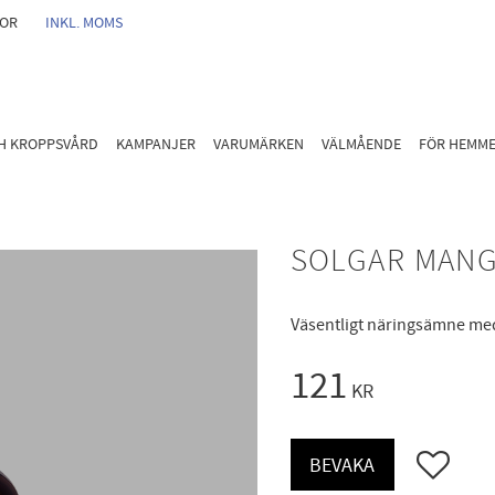
GOR
INKL. MOMS
CH KROPPSVÅRD
KAMPANJER
VARUMÄRKEN
VÄLMÅENDE
FÖR HEMM
SOLGAR MANG
Väsentligt näringsämne me
121
KR
Lägg till i 
BEVAKA