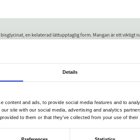
isglycinat, en kelaterad lättupptaglig form. Mangan är ett viktigt n
 optimal metabolism, skydda celler från oxidativ stress orsakad av 
växter eller bönor, nötter och frön. På grund av dess betydelse i m
dig näring med massor av detta mineral. Om din kost inte består av (m
s i kelaterad form, en form som levererar mineraler med högsta abs
Details
per dag kommer nivåerna av absorberad mangan att bidra till:
e content and ads, to provide social media features and to analy
 our site with our social media, advertising and analytics partn
 provided to them or that they’ve collected from your use of their
Preferences
Statistics