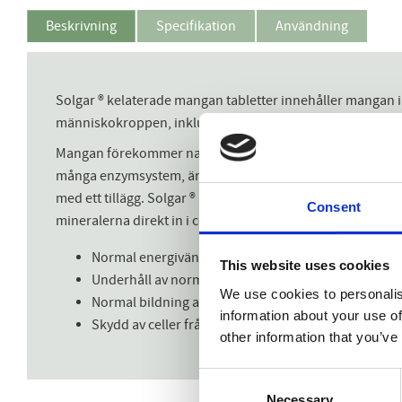
Beskrivning
Specifikation
Användning
Solgar ® kelaterade mangan tabletter innehåller mangan i b
människokroppen, inklusive att få energi från maten för en
Mangan förekommer naturligt i vissa livsmedel, såsom balj
många enzymsystem, är det lämpligt att se till att du ger 
med ett tillägg. Solgar ® kelaterade mangatabletter skapa
Consent
mineralerna direkt in i cellerna. Genom att ta en tablett 
Normal energivänande metabolism
This website uses cookies
Underhåll av normala ben
We use cookies to personalis
Normal bildning av bindväv
information about your use of
Skydd av celler från oxidativ stress
other information that you’ve
Consent
Necessary
Selection