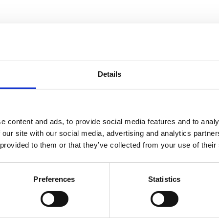
ra som finns i muskelvävnad och är även ett kosttillskott som är po
Details
v kroppens interna funktioner. De klassificeras som ”essentiella” el
att en god allmänhälsa ska kunna behållas. Ett suboptimalt intag av
kott. Livsmedel som ökar intaget av aminosyror är kött, bönor, ost o
e content and ads, to provide social media features and to analy
 our site with our social media, advertising and analytics partn
 provided to them or that they’ve collected from your use of their
Dela med dig
Facebook
Twitter
LinkedIn
Pinterest
Preferences
Statistics