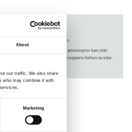
pulärt som extra stöd under vintern.
About
ler ”icke-essentiella”; essentiella aminosyror kan inte
 dessa essentiella aminosyror ökar kroppens behov av icke-
ch ägg.
se our traffic. We also share
ers who may combine it with
 services.
Marketing