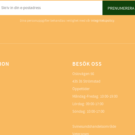
PRENUMERERA
Dina personuppgifter behandlas i enlighet med vår
integritetspolicy
.
ION
BESÖK OSS
Oslovägen 56
435 35 Strömstad
Öppettider
Måndag-Fredag: 10:00-19:00
Lördag: 09:00-17:00
Söndag: 10:00-17:00
Svinesundshandelsområde
Veteranen