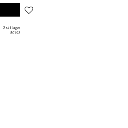
Lägg till i favoriter
2 st i lager
50193