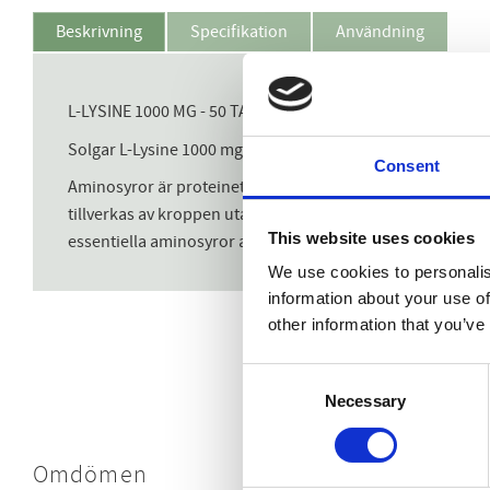
Beskrivning
Specifikation
Användning
L-LYSINE 1000 MG - 50 TABLETTER
Solgar L-Lysine 1000 mg tabletter är en essentiell aminosy
Consent
Aminosyror är proteinets byggstenar och behövs för flera a
tillverkas av kroppen utan måste tillföras via kosten för 
This website uses cookies
essentiella aminosyror antingen via kosten eller kosttills
We use cookies to personalis
information about your use of
other information that you’ve
Consent
Necessary
Selection
Omdömen