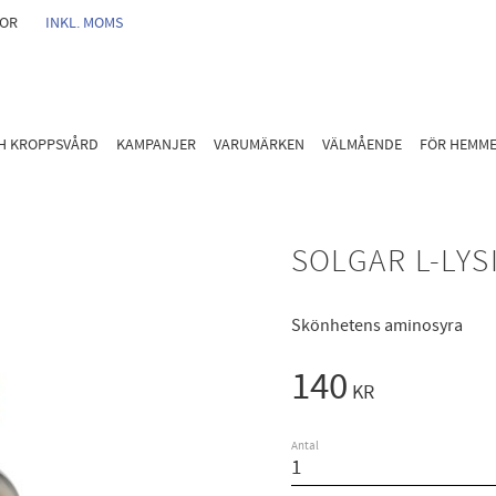
GOR
INKL. MOMS
CH KROPPSVÅRD
KAMPANJER
VARUMÄRKEN
VÄLMÅENDE
FÖR HEMM
SOLGAR L-LYS
Skönhetens aminosyra
140
KR
Antal