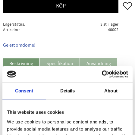
Lägg ti
KÖP
Lagerstatus
3 st i lager
Artikelnr
40002
Ge ett omdöme!
Beskrivning
Specifikation
Användning
Skip L-Glutamin innehåller glutamin, vilket är en aminosyra
som förekommer i stora mängder i kroppen.
Consent
Details
About
Immunförsvaret använder glutamin som bränsle och
behöver större mängd vid sjukdom, brännskador, och
operationer.
This website uses cookies
Glutamin är den vanligast förekommande aminosyran i
We use cookies to personalise content and ads, to
muskelvävnaden och är den aminosyra som behövs för att
provide social media features and to analyse our traffic.