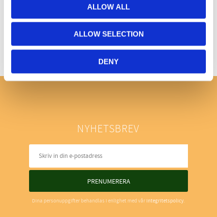
ALLOW ALL
Bli den första att lämna ett omdöme.
ALLOW SELECTION
DENY
NYHETSBREV
PRENUMERERA
Dina personuppgifter behandlas i enlighet med vår
integritetspolicy
.