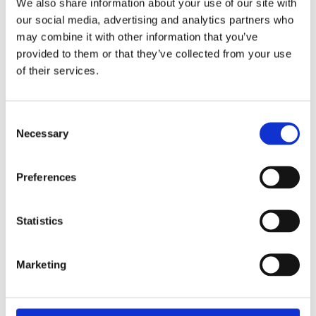
We also share information about your use of our site with
proteinsyntesen, d.v.s. uppbyggnaden av muskelmassa,
our social media, advertising and analytics partners who
ska stimuleras. Om nivåerna av Glutamin blir för låga, bryts
may combine it with other information that you’ve
muskeln ned och du förlorar muskelmassa.
provided to them or that they’ve collected from your use
of their services.
Dela med dig
Consent
Facebook
Twitter
LinkedIn
Pinterest
Necessary
Selection
Omdömen
Preferences
Du
Statistics
Marketing