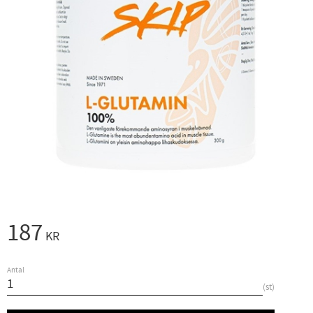
187
KR
Antal
st