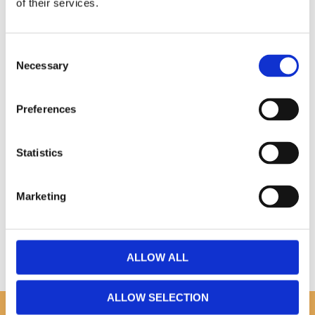
of their services.
Omdömen
Consent
Necessary
Selection
Du
Preferences
Statistics
Marketing
Bli den första att lämna ett omdöme.
ALLOW ALL
ALLOW SELECTION