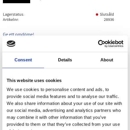
Lagerstatus
Slutsåld
Artikelnr
28936
Ge ett omdöme!
Beskrivning
Specifikation
Användning
Consent
Details
About
Ketochoklad med pekannötter och MCT-olja är ett utsökt
och värdefullt mellanmål som ger en rejäl energikick. Det
This website uses cookies
är ett utmärkt alternativ för alla som tror att den ketogena
We use cookies to personalise content and ads, to
kosten, särskilt i början, är svår och saknar nöje.
provide social media features and to analyse our traffic.
We also share information about your use of our site with
our social media, advertising and analytics partners who
Dela med dig
may combine it with other information that you’ve
provided to them or that they’ve collected from your use
Facebook
Twitter
LinkedIn
Pinterest