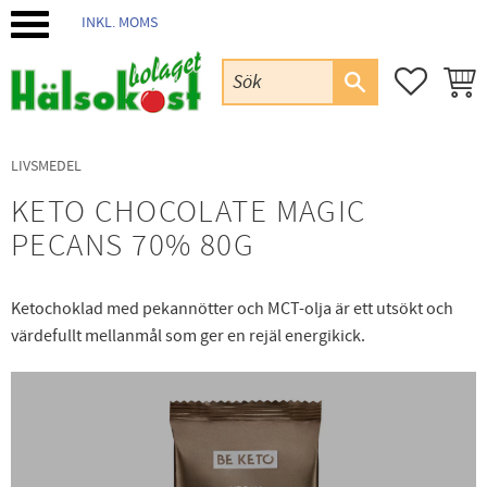
INKL. MOMS
Meny
FAVORIT
KUND
LIVSMEDEL
KETO CHOCOLATE MAGIC
PECANS 70% 80G
Ketochoklad med pekannötter och MCT-olja är ett utsökt och
värdefullt mellanmål som ger en rejäl energikick.