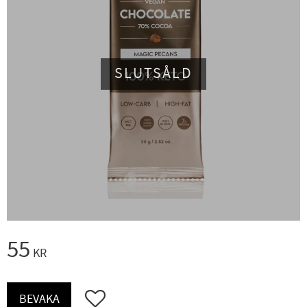
SLUTSÅLD
55
KR
Lägg till i favoriter
BEVAKA