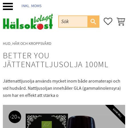
INKL. MOMS
Meny
FAVORIT
KUND
HUD, HÅR OCH KROPPSVÅRD
BETTER YOU
JÄTTENATTLJUSOLJA 100ML
Jättenattljusolja används mycket inom både aromaterapi och
vid hudvård. Nattljusoljan innehåller GLA (gammalinolensyra)
som har en effekt att stärka o
KAMPANJ
20
%