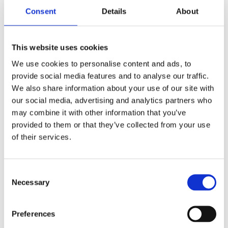
Ekologisk och varsamt kallpressad och filtrerad
Consent
Details
About
jättenattljusolja av högsta kvalité.
Better You’s jättenattljusolja är rik på GLA och förpackad i
This website uses cookies
en mörk glasförpackning som släpper in minimalt med ljus
vilket säkerställer produktens hållbarhet och effekt.
We use cookies to personalise content and ads, to
provide social media features and to analyse our traffic.
GLA (gammalinolensyra) är en omega-6 fettsyra som bildas
We also share information about your use of our site with
av den essentiella fettsyran linolsyra. Det finns 2 essentiella
our social media, advertising and analytics partners who
fettsyror: linolsyra (omega-6) och alfalinolensyra (omega-
may combine it with other information that you’ve
3). Från dessa kan kroppen sedan förlänga dessa och bilda
provided to them or that they’ve collected from your use
andra viktiga fettsyror, exempelvis GLA.
of their services.
Det kan därför vara bra att tillföra GLA i redan färdig form,
där är jättenattljusolja en hälsosam naturlig källa.
Consent
Fettsyrorna i nattljusolja är också viktiga för vår hud. De
Necessary
Selection
huden fukt och spänst, förebygger förlust av vätska och
reglerar produktionen av talg.
Preferences