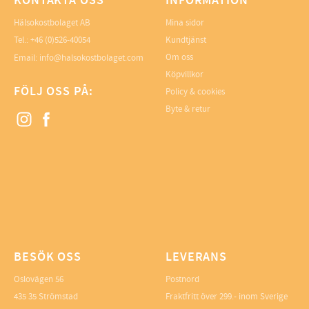
KONTAKTA OSS
INFORMATION
Hälsokostbolaget AB
Mina sidor
Tel.: +46 (0)526-40054
Kundtjänst
Om oss
Email: info@halsokostbolaget.com
Köpvillkor
FÖLJ OSS PÅ:
Policy & cookies
Byte & retur
BESÖK OSS
LEVERANS
Oslovägen 56
Postnord
435 35 Strömstad
Fraktfritt över 299.- inom Sverige