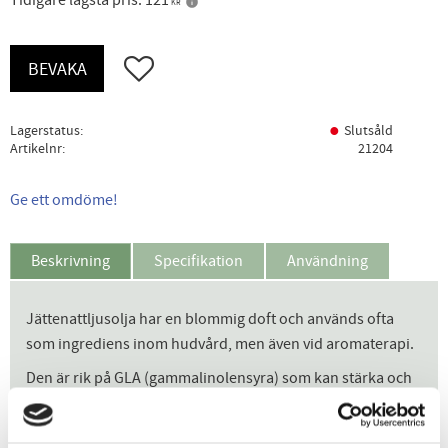
Tidigare lägsta pris:
121
KR
Lägg till i favoriter
BEVAKA
Lagerstatus
Slutsåld
Artikelnr
21204
Ge ett omdöme!
Beskrivning
Specifikation
Användning
Jättenattljusolja har en blommig doft och används ofta
som ingrediens inom hudvård, men även vid aromaterapi.
Den är rik på GLA (gammalinolensyra) som kan stärka och
lugna huden. Oljan är rik på omega-6 och passar bra för
torr och skadad hud.