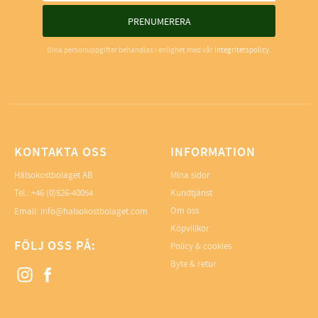
PRENUMERERA
Dina personuppgifter behandlas i enlighet med vår
integritetspolicy
.
KONTAKTA OSS
INFORMATION
Hälsokostbolaget AB
Mina sidor
Tel.: +46 (0)526-40054
Kundtjänst
Om oss
Email: info@halsokostbolaget.com
Köpvillkor
FÖLJ OSS PÅ:
Policy & cookies
Byte & retur