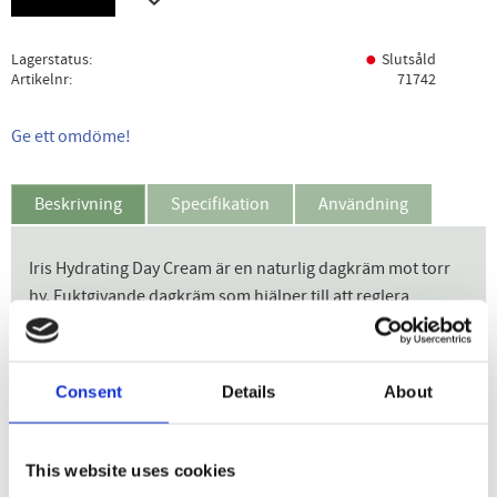
Lagerstatus
Slutsåld
Artikelnr
71742
Ge ett omdöme!
Beskrivning
Specifikation
Användning
Iris Hydrating Day Cream är en naturlig dagkräm mot torr
hy. Fuktgivande dagkräm som hjälper till att reglera
hudens naturliga fukt- och fettbalans. Innehåller
fuktgivande irisrot och jojobaolja som tas upp lätt av
huden, mjukgör och ger len hy.
Consent
Details
About
Fördelar
Fuktgivande dagkräm som hjälper till att reglera
This website uses cookies
hudens naturliga fukt- och fettbalans