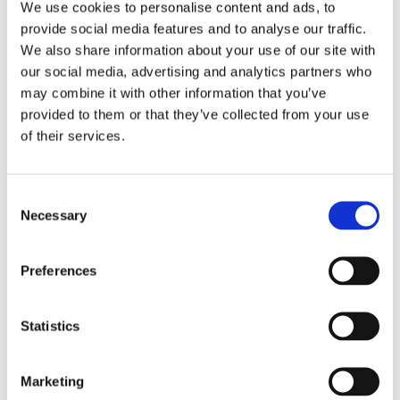
We use cookies to personalise content and ads, to
En naturlig dagkräm mot torr hy
provide social media features and to analyse our traffic.
Innehåller fuktgivande irisrot och mjukgörande
We also share information about your use of our site with
jojobaolja, som ger len hy
our social media, advertising and analytics partners who
may combine it with other information that you’ve
provided to them or that they’ve collected from your use
of their services.
Consent
Dela med dig
Necessary
Selection
Facebook
Twitter
LinkedIn
Pinterest
Preferences
Omdömen
Statistics
Du
Marketing