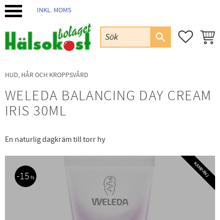
INKL. MOMS
Meny
FAVORIT
KUND
HUD, HÅR OCH KROPPSVÅRD
WELEDA BALANCING DAY CREAM
IRIS 30ML
En naturlig dagkräm till torr hy
KAMPANJ
15
%