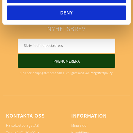
DENY
NYHETSBREV
PRENUMERERA
Dina personuppgifter behandlas i enlighet med vår
integritetspolicy
.
KONTAKTA OSS
INFORMATION
Hälsokostbolaget AB
Mina sidor