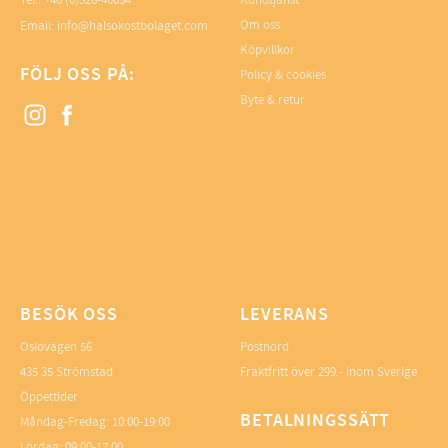
Tel.: +46 (0)526-40054
Kundtjänst
Om oss
Email: info@halsokostbolaget.com
Köpvillkor
FÖLJ OSS PÅ:
Policy & cookies
Byte & retur
BESÖK OSS
LEVERANS
Oslovägen 56
Postnord
435 35 Strömstad
Fraktfritt över 299.- inom Sverige
Öppettider
BETALNINGSSÄTT
Måndag-Fredag: 10:00-19:00
Lördag: 09:00-17:00