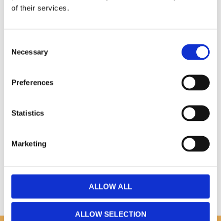
Facebook
Twitter
LinkedIn
Pinterest
of their services.
Omdömen
Consent
Necessary
Selection
Du
Preferences
Statistics
Marketing
Bli den första att lämna ett omdöme.
ALLOW ALL
ALLOW SELECTION