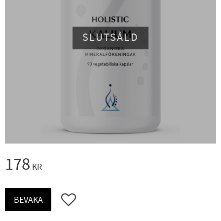
SLUTSÅLD
178
KR
Lägg till i favoriter
BEVAKA