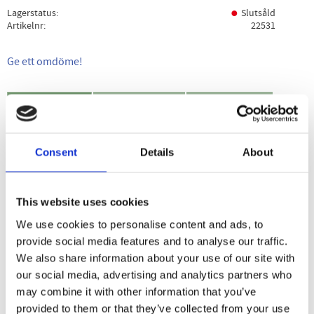
Lagerstatus
Slutsåld
Artikelnr
22531
Ge ett omdöme!
Beskrivning
Specifikation
Användning
Kalium finns bland annat i frukter och grönsaker, nötter
Consent
Details
About
och frön, mjölkprodukter, kött och fisk.
Kalium bidrar till nervsystemets normala funktion, normal
This website uses cookies
muskelfunktion och till att bibehålla normalt blodtryck.
We use cookies to personalise content and ads, to
Kapslarna är veganska och skonsamma mot magen.
provide social media features and to analyse our traffic.
We also share information about your use of our site with
our social media, advertising and analytics partners who
Dela med dig
may combine it with other information that you’ve
provided to them or that they’ve collected from your use