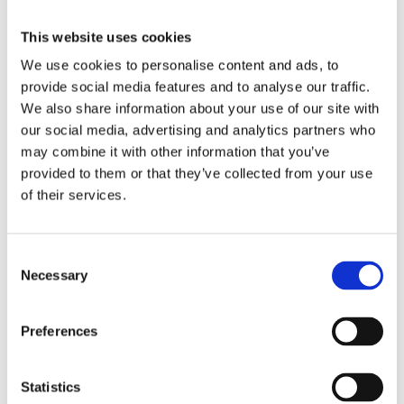
Kombinera gärna D3 och K2 - Varför:
This website uses cookies
Om du bara tar D3:
We use cookies to personalise content and ads, to
Du ökar mängden kalcium i kroppen
provide social media features and to analyse our traffic.
We also share information about your use of our site with
Med K2 också:
our social media, advertising and analytics partners who
may combine it with other information that you’ve
Du ser till att kalciumet används där det gör nytta
provided to them or that they’ve collected from your use
of their services.
Consent
Necessary
Selection
Preferences
Dela med dig
Facebook
Twitter
LinkedIn
Pinterest
Statistics