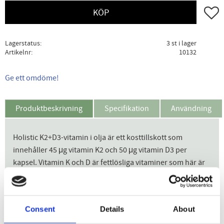
Lägg ti
KÖP
Lagerstatus
3 st i lager
Artikelnr
10132
Ge ett omdöme!
Produktbeskrivning
Specifikation
Användning
Holistic K2+D3-vitamin i olja är ett kosttillskott som
innehåller 45 μg vitamin K2 och 50 μg vitamin D3 per
kapsel. Vitamin K och D är fettlösliga vitaminer som här är
upplösta i ekologisk kokosolja.
Vitamin K och D bidrar till att bibehålla normal benstomme.
Vitamin D bidrar även till immunsystemets normala
Consent
Details
About
funktion, normal muskelfunktion och normala tänder.