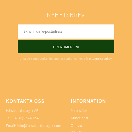
NYHETSBREV
PRENUMERERA
Dina personuppgifter behandlas i enlighet med vår
integritetspolicy
.
KONTAKTA OSS
INFORMATION
Hälsokostbolaget AB
Mina sidor
Tel.: +46 (0)526-40054
Kundtjänst
Om oss
Email: info@halsokostbolaget.com