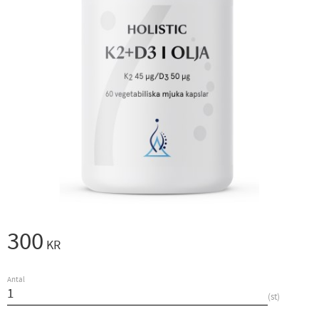
300
KR
Antal
st