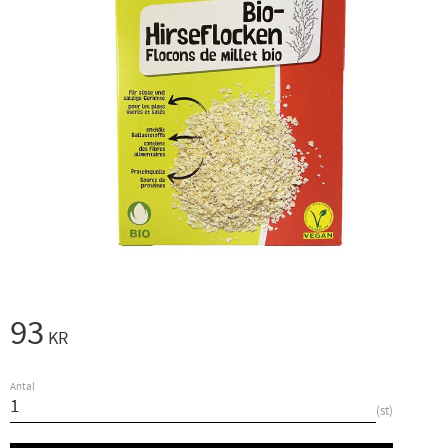
93
KR
Antal
st