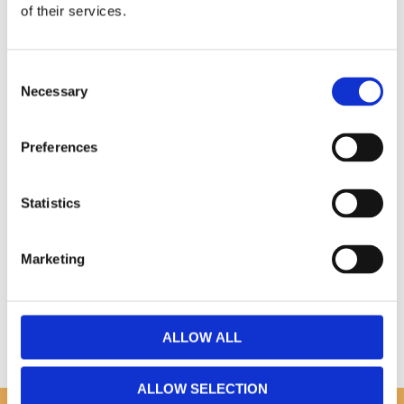
of their services.
Omdömen
Consent
Necessary
Selection
Du
Preferences
Statistics
Marketing
Bli den första att lämna ett omdöme.
ALLOW ALL
ALLOW SELECTION