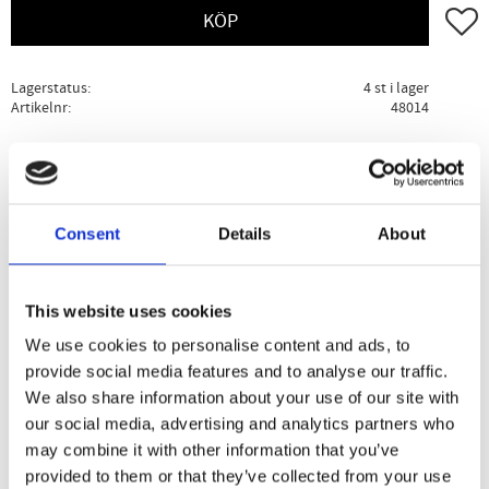
Lägg ti
KÖP
Lagerstatus
4 st i lager
Artikelnr
48014
Ge ett omdöme!
Beskrivning
Specifikation
Användning
Consent
Details
About
Zwicky Hirsflingor är hela hirskorn som pressas till flingor.
This website uses cookies
Hirsflingorna behandlas enligt en unik metod (kollatering)
We use cookies to personalise content and ads, to
som bibehåller näringsämnena i hirset.
provide social media features and to analyse our traffic.
We also share information about your use of our site with
our social media, advertising and analytics partners who
Dela med dig
may combine it with other information that you’ve
provided to them or that they’ve collected from your use
Facebook
Twitter
LinkedIn
Pinterest