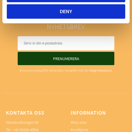
DENY
NYHETSBREV
PRENUMERERA
Dina personuppgifter behandlas i enlighet med vår
integritetspolicy
.
KONTAKTA OSS
INFORMATION
Hälsokostbolaget AB
Mina sidor
Tel.: +46 (0)526-40054
Kundtjänst