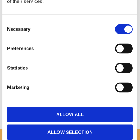
of their services.
Omdömen
Consent
Necessary
Selection
Du
Preferences
Statistics
Marketing
Bli den första att lämna ett omdöme.
ALLOW ALL
ALLOW SELECTION