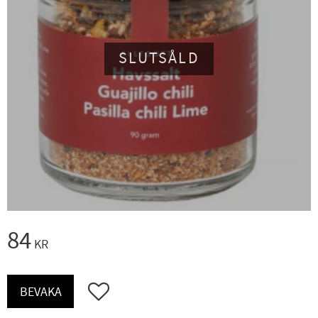
SLUTSÅLD
84
KR
Lägg till i favoriter
BEVAKA