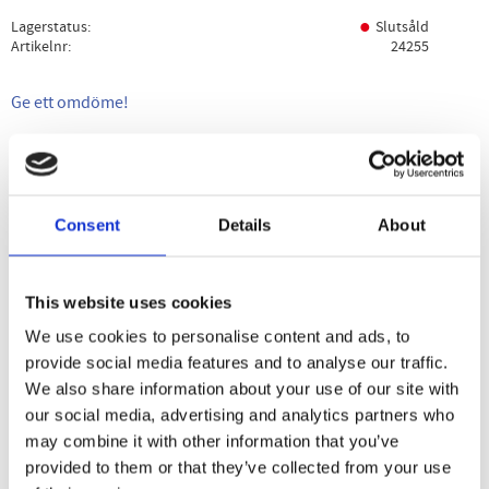
Lagerstatus
Slutsåld
Artikelnr
24255
Ge ett omdöme!
Beskrivning
Specifikation
Användning
Consent
Details
About
Mustigt och lätt rökigt smaksatt Trapanisalt med frisk
syrlighet av lime. Använd i marinader och för kryddning av
rätter där den rökiga tonen från chilin kommer till sin rätt.
This website uses cookies
Till mexikanska rätter, prova också på frukt eller
We use cookies to personalise content and ads, to
grönsaker.
provide social media features and to analyse our traffic.
We also share information about your use of our site with
our social media, advertising and analytics partners who
Dela med dig
may combine it with other information that you’ve
provided to them or that they’ve collected from your use
Facebook
Twitter
LinkedIn
Pinterest