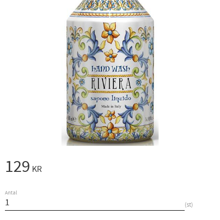
129
KR
Antal
st