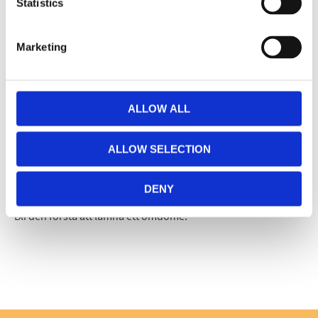
Facebook
Twitter
LinkedIn
Pinterest
Statistics
Marketing
Omdömen
Du
ALLOW ALL
ALLOW SELECTION
DENY
Bli den första att lämna ett omdöme.