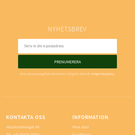
NYHETSBREV
PRENUMERERA
Dina personuppgifter behandlas i enlighet med vår
integritetspolicy
.
KONTAKTA OSS
INFORMATION
Hälsokostbolaget AB
Mina sidor
Tel.: +46 (0)526-40054
Kundtjänst