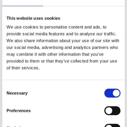
Denna handtvål är berikad med aloe vera juice och E-
vitamin för att återfukta och ger näring åt huden. Den
hjälper till så att din hud inte blir torr utan håller den mjuk
This website uses cookies
och ger huden en fräsch doft.
We use cookies to personalise content and ads, to
provide social media features and to analyse our traffic.
Riviera Dofttoner:
Oriental
: Iris, Jasmine and Vanilla
We also share information about your use of our site with
Rivera doftpyramid Top note: Nashi Pear, Iris. Heart note:
our social media, advertising and analytics partners who
Jasmine, Orange Blossom. Base note: Vanilla, Pralines,
may combine it with other information that you’ve
Patchouli.
provided to them or that they’ve collected from your use
En serie designad inte bara för personligheten utan också
of their services.
som inredningsdetalj i klassiskt design men samtidigt
modernt och elegant.
Consent
Maioliche Liquid Soap Riviera 500ml
Necessary
Selection
Preferences
Dela med dig