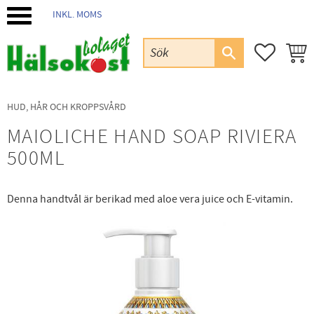
INKL. MOMS
Meny
FAVORIT
KUND
HUD, HÅR OCH KROPPSVÅRD
MAIOLICHE HAND SOAP RIVIERA
500ML
Denna handtvål är berikad med aloe vera juice och E-vitamin.