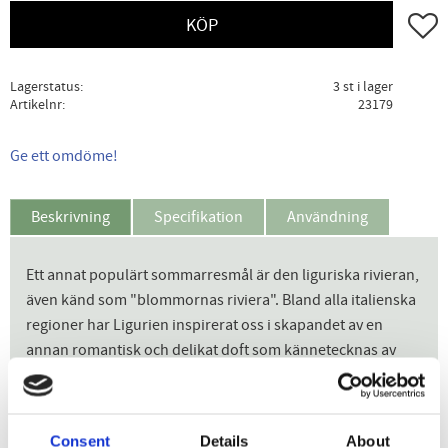
Lägg ti
KÖP
Lagerstatus
3 st i lager
Artikelnr
23179
Ge ett omdöme!
Beskrivning
Specifikation
Användning
Ett annat populärt sommarresmål är den liguriska rivieran,
även känd som "blommornas riviera". Bland alla italienska
regioner har Ligurien inspirerat oss i skapandet av en
annan romantisk och delikat doft som kännetecknas av
blommiga toner av jasmin, insvept i nashi-päron och svarta
vinbär och gjort fyllig och vällustig av toner av vanilj och
apelsin blommor.
Consent
Details
About