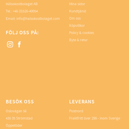
Hälsokostbolaget AB
Mina sidor
Tel.: +46 (0)526-40054
Kundtjänst
Om oss
Email: info@halsokostbolaget.com
Köpvillkor
FÖLJ OSS PÅ:
Policy & cookies
Byte & retur
BESÖK OSS
LEVERANS
Oslovägen 56
Postnord
435 35 Strömstad
Fraktfritt över 299.- inom Sverige
Öppettider