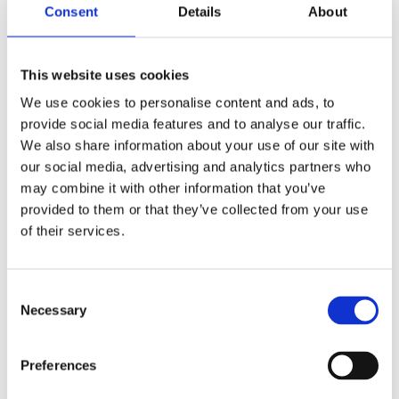
Consent
Details
About
olivbladsextraktet är huvudingrediens I denna fräscha doft
med lätta toner och en örtig livlig doft.
Olive Flowers doftpyramid:
Topp noter: Apelsin, Aprikos,
This website uses cookies
Skogsbär, Kryddnejlika Hjärt noter: Neroli, Jasmine, Ylang
We use cookies to personalise content and ads, to
Ylang Bas noter: Musk
provide social media features and to analyse our traffic.
We also share information about your use of our site with
Vacker Hand Cream med doft och design inspirerad av de
our social media, advertising and analytics partners who
kullarna i Toscana med bildillustrationer tecknade förhand
may combine it with other information that you’ve
från lokala konstnärer i Toscana. Den lyxiga
La Florentina
provided to them or that they’ve collected from your use
Bellosguardo
kollektionen berättar om hemligheterna
of their services.
bakom vår kultur och region. En doftresa mellan enkla och
traditionellas toner från ett fascinerande landskap som
överraskar varje dag.
Consent
Necessary
100 % Made in Italy, Green formula, Vegan OK certification,
Selection
No Colorants
Preferences