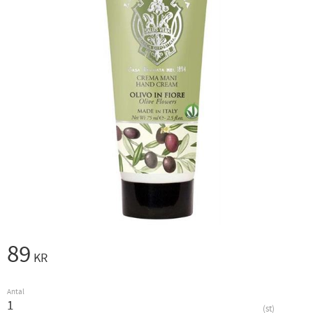
89
KR
Antal
st