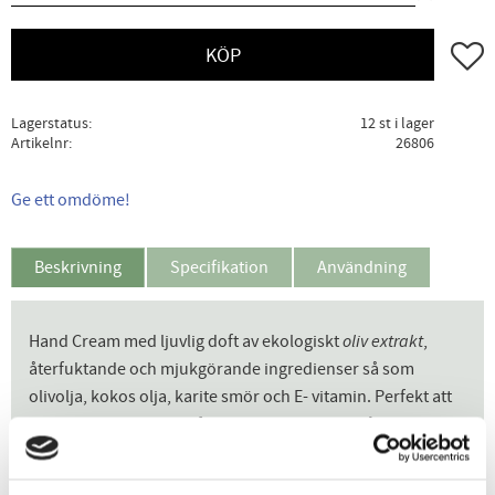
Lägg ti
KÖP
Lagerstatus
12 st i lager
Artikelnr
26806
Ge ett omdöme!
Beskrivning
Specifikation
Användning
Hand Cream med ljuvlig doft av ekologiskt
oliv extrakt
,
återfuktande och mjukgörande ingredienser så som
olivolja, kokos olja, karite smör och E- vitamin. Perfekt att
ha med i hand väskan, fantastisk present till någon du
tycker om eller till dig själv. Ta Toscana till ditt eget hem.
Olive Flowers doftbeskrivning:
De många egenskaperna hos