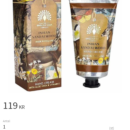
119
KR
Antal
st