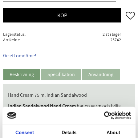
Lägg ti
KÖP
Lagerstatus
2 st i lager
Artikelnr
25742
Ge ett omdöme!
Beskrivning
Specifikation
Användning
Hand Cream 75 ml Indian Sandalwood
Indian Sandalwood Hand Cream
har en varm och fyllig
myskdoft som lockar fram den sensuella doften av indiskt
sandelträ. Upplyft med en ton av Ceder för att skapa en
balanserad doft som gör att huden känns vårdad och lyxigt
Consent
Details
About
doftande.