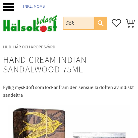
INKL. MOMS
Meny
FAVORIT
KUND
HUD, HÅR OCH KROPPSVÅRD
HAND CREAM INDIAN
SANDALWOOD 75ML
Fyllig myskdoft som lockar fram den sensuella doften av indiskt
sandelträ