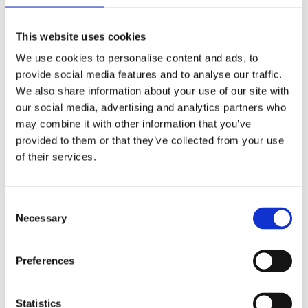
Denna handkräm är gjord med ingredienser av högsta
This website uses cookies
kvalitet och berikad med sheasmör och aloe vera för att ge
näring, skydda och vitalisera huden. Använd regelbundet
We use cookies to personalise content and ads, to
för att hålla händerna återfuktade, mjuka och fräscht
provide social media features and to analyse our traffic.
doftande.
We also share information about your use of our site with
our social media, advertising and analytics partners who
75 ml handkräm berikad med sheasmör och aloe
may combine it with other information that you’ve
vera
provided to them or that they’ve collected from your use
Tillverkad i England
of their services.
Ej djurtestad och fri från parabener
Återvinningsbar aluminiumtub och kartong
Innehåller bivax
Consent
Necessary
Selection
Preferences
Dela med dig
Facebook
Twitter
LinkedIn
Pinterest
Statistics