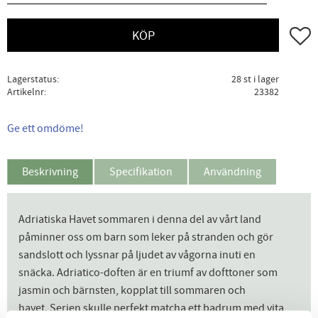
Lägg ti
KÖP
Lagerstatus
28 st i lager
Artikelnr
23382
Ge ett omdöme!
Beskrivning
Specifikation
Användning
Adriatiska Havet sommaren i denna del av vårt land
påminner oss om barn som leker på stranden och gör
sandslott och lyssnar på ljudet av vågorna inuti en
snäcka. Adriatico-doften är en triumf av dofttoner som
jasmin och bärnsten, kopplat till sommaren och
havet. Serien skulle perfekt matcha ett badrum med vita,