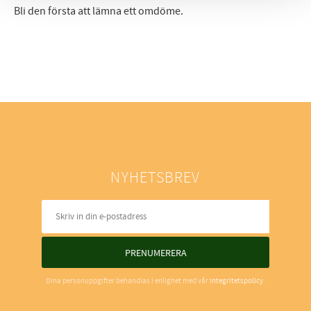
Bli den första att lämna ett omdöme.
NYHETSBREV
PRENUMERERA
Dina personuppgifter behandlas i enlighet med vår
integritetspolicy
.