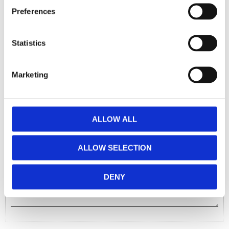
Maioliche Hand Cream Adriatico 100 ml
Preferences
Statistics
Dela med dig
Marketing
Facebook
Twitter
LinkedIn
Pinterest
ALLOW ALL
Omdömen
ALLOW SELECTION
Du
DENY