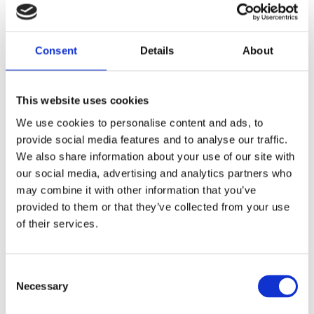
gula eller guldinredningselement!
Denna lyxiga non- greasy handkräm med mjukgörande och
återfuktande ingredienser som Organisk Aloe Vera,
Consent
Details
About
Mandelolja och E–vitamin som återfuktar in hud utan att
göra den fet. Dofterna inspirerade av Italiens växter och
This website uses cookies
frukter. Den Majolica designen i vackra motiv speglar
historisk Italienska emaljerad keramik som ger produkten
We use cookies to personalise content and ads, to
sin unika design.
provide social media features and to analyse our traffic.
We also share information about your use of our site with
Adriatico
Dofttoner:
Oriental
- Amber, Rare Wood,
our social media, advertising and analytics partners who
Heliotrope
may combine it with other information that you’ve
Adriatico doftpyramid Top note: Heliotrope, White Flowers
provided to them or that they’ve collected from your use
Heart note: Jasmine, Rose de Taif, Perlargonium. Base
of their services.
note: Amber, Precious Woods, Cashmere Woods.
En serie designad inte bara för personligheten utan också
Consent
som inredningsdetalj i klassiskt design men samtidigt
Necessary
Selection
modernt och elegant.