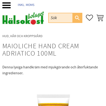
INKL. MOMS
Meny
FAVORIT
KUND
HUD, HÅR OCH KROPPSVÅRD
MAIOLICHE HAND CREAM
ADRIATICO 100ML
Denna lyxiga handkräm med mjukgörande och återfuktande
ingredienser.