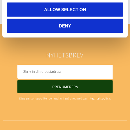
ALLOW SELECTION
DENY
NYHETSBREV
PRENUMERERA
Dina personuppgifter behandlas i enlighet med vår
integritetspolicy
.