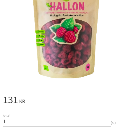
131
KR
Antal
st