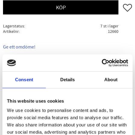
Lägg ti
KÖP
Lagerstatus
7 st i lager
Artikelnr
12660
Ge ett omdöme!
Beskrivning
Specifikation
Användning
Consent
Details
About
Frystorkad Hallon med en rik och intensiv smak där man
har kunnat bevara dom flesta av näringsämnen och dom
viktiga antioxidanterna genom frystorkningsprocessen.
This website uses cookies
We use cookies to personalise content and ads, to
Rawpowders hallon kommer ursprungligen från Polen och
provide social media features and to analyse our traffic.
går inte att skilja i smak eller näringsinnehåll från den
We also share information about your use of our site with
svenska hallonbären.
our social media, advertising and analytics partners who