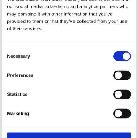
konserveringsmedel, palmolja, parabener, SLS, triklosan
our social media, advertising and analytics partners who
och syntetiska ingredienser.
may combine it with other information that you’ve
provided to them or that they’ve collected from your use
of their services.
Dela med dig
Facebook
Twitter
LinkedIn
Pinterest
Consent
Necessary
Selection
Omdömen
Preferences
Du
Statistics
Marketing