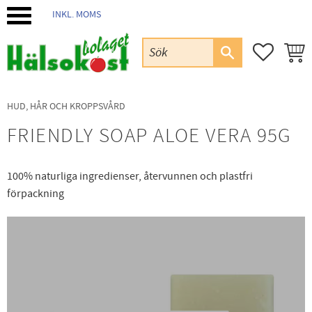
INKL. MOMS
Meny
FAVORIT
KUND
HUD, HÅR OCH KROPPSVÅRD
FRIENDLY SOAP ALOE VERA 95G
100% naturliga ingredienser, återvunnen och plastfri
förpackning