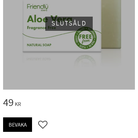
SLUTSÅLD
49
KR
Lägg till i favoriter
BEVAKA