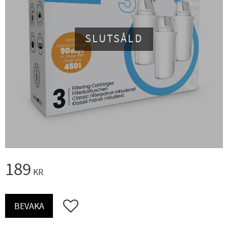
SLUTSÅLD
189
KR
Lägg till i favoriter
BEVAKA