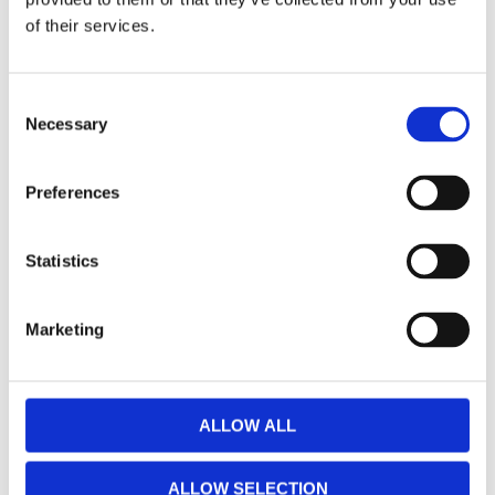
Facebook
Twitter
LinkedIn
Pinterest
of their services.
Consent
Omdömen
Necessary
Selection
Du
Preferences
Statistics
Marketing
Bli den första att lämna ett omdöme.
ALLOW ALL
ALLOW SELECTION