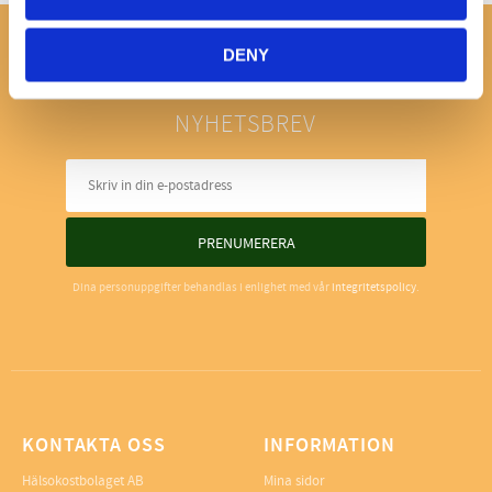
DENY
NYHETSBREV
PRENUMERERA
Dina personuppgifter behandlas i enlighet med vår
integritetspolicy
.
KONTAKTA OSS
INFORMATION
Hälsokostbolaget AB
Mina sidor