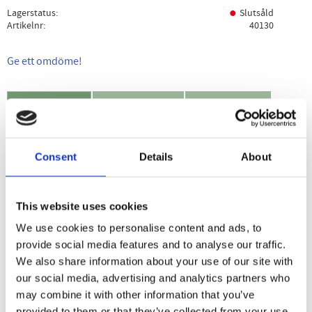
Lagerstatus
Slutsåld
Artikelnr
40130
Ge ett omdöme!
Beskrivning
Specifikation
Användning
Ger perfekt vatten till matlagning, kaffe, te och även till ditt
Consent
Details
About
vanliga dricksvatten. Filtret tar bort skadliga ämnen ur
kranvatten och brunnsvatten som bland annat klor och
tungmetaller m.m. och skyddar dina hushållsapparater
This website uses cookies
mot kalkbeläggningar.
We use cookies to personalise content and ads, to
Filtrerar ca 150 liter vatten
provide social media features and to analyse our traffic.
We also share information about your use of our site with
our social media, advertising and analytics partners who
may combine it with other information that you’ve
Dela med dig
provided to them or that they’ve collected from your use