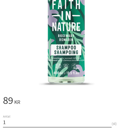
89
KR
Antal
st