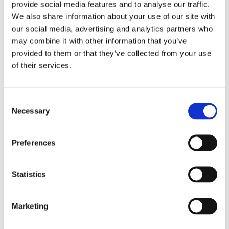
provide social media features and to analyse our traffic.
konserveringsmedel, färgämnen, artificiella aromer och
We also share information about your use of our site with
parfymer. De är också fria från SLES (Sodium laureth
our social media, advertising and analytics partners who
sulphate) och SLS (Sodium Lauryl Sulfate), som annars är
may combine it with other information that you’ve
en vanlig ingrediens i löddrande produkter och som kan
provided to them or that they’ve collected from your use
irritera huden. Produkterna är ej testade på djur.
of their services.
Dela med dig
Consent
Necessary
Selection
Facebook
Twitter
LinkedIn
Pinterest
Preferences
Omdömen
Statistics
Du
Marketing