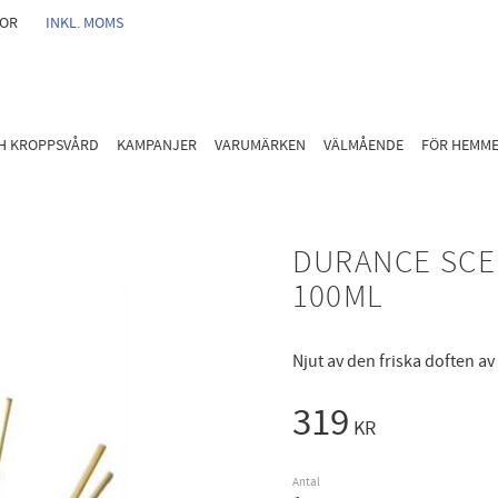
GOR
INKL. MOMS
CH KROPPSVÅRD
KAMPANJER
VARUMÄRKEN
VÄLMÅENDE
FÖR HEMM
DURANCE SCE
100ML
Njut av den friska doften a
319
KR
Antal