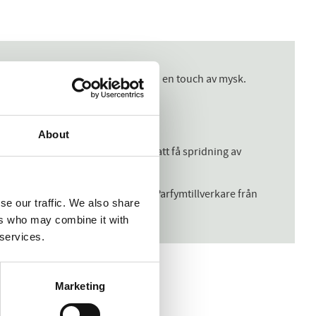
 toner av lavendel, liljekonvalj och en touch av mysk.
About
en plats med mycket rörelse för att få spridning av
ndsbygd i både doft och elegans. Parfymtillverkare från
se our traffic. We also share
ers who may combine it with
 services.
Marketing