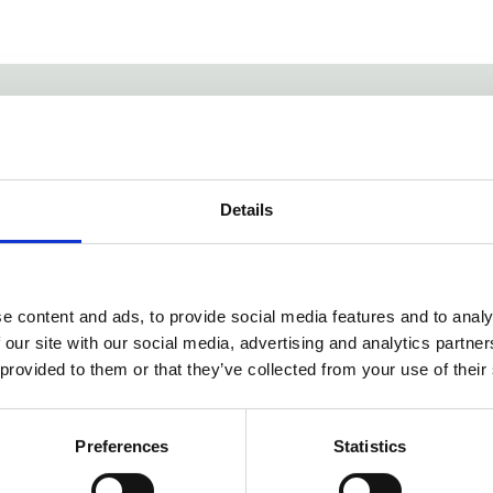
h aromatiska toner. Doft av mjukhet när tvätt torkar i solen, friska
song
- Hela året
Atmosfär
- Fräsch och ljus
Details
 inredningen. Vänd på pinnarna med jämna mellanrum. Låt de stå på 
 en doft ur Durance doftbibliotek. Speglar skönheten i Provence la
e content and ads, to provide social media features and to analy
 our site with our social media, advertising and analytics partn
 provided to them or that they’ve collected from your use of their
Dela med dig
Preferences
Statistics
Facebook
Twitter
LinkedIn
Pinterest