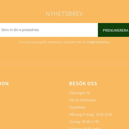
NYHETSBREV
PRENUMERERA
Dina personuppgifter behandlas i enlighet med vår
integritetspolicy
.
ION
BESÖK OSS
Oslovägen 56
435 35 Strömstad
Öppettider
Måndag-Fredag: 10:00-19:00
Lördag: 09:00-17:00