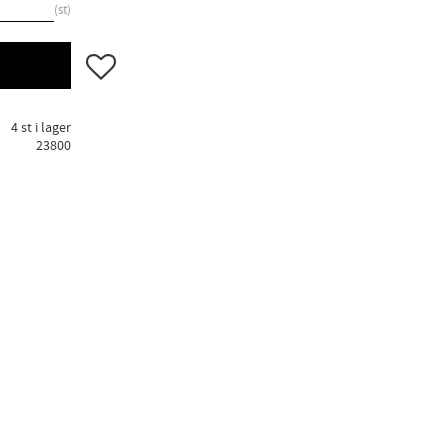
st
Lägg till i favoriter
4 st i lager
23800