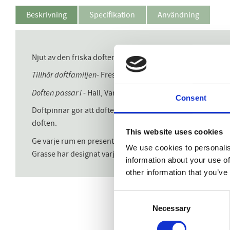
Beskrivning
Specifikation
Användning
Njut av den friska doften av nytvättad tvätt med blommor oc
Tillhör doftfamiljen
- Fresh & Citrus
Doften passar i
- Hall, Vardagsrum, Sovrum och Kontor
Sä
Consent
Doftpinnar gör att doften lever i rummen och blir ett med
doften.
This website uses cookies
Ge varje rum en presentation och karaktär genom att välja
We use cookies to personalis
Grasse har designat varje doft i franska sobra toner.
information about your use of
other information that you’ve
Consent
Necessary
Selection