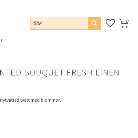
FAVORITER
KUNDVAG
ET
NTED BOUQUET FRESH LINEN
v nytvättad tvätt med blommor.