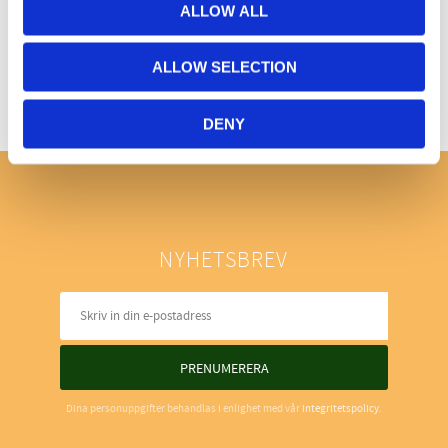
ALLOW ALL
Bli den första att lämna ett omdöme.
ALLOW SELECTION
DENY
NYHETSBREV
PRENUMERERA
Dina personuppgifter behandlas i enlighet med vår
integritetspolicy
.