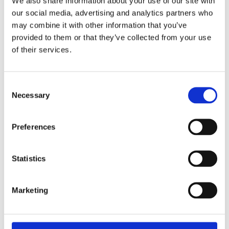
We also share information about your use of our site with
fungerar lika bra som mellanmål, efter träning eller när du
our social media, advertising and analytics partners who
vill stilla sötsuget med något naturligare.
may combine it with other information that you’ve
provided to them or that they’ve collected from your use
of their services.
Dela med dig
Consent
Facebook
Twitter
LinkedIn
Pinterest
Necessary
Selection
Omdömen
Preferences
Du
Statistics
Marketing