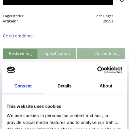
Lagerstatus
2 st i lager
Artikelnr
29553
Ge ett omdöme!
Beskrivning
Specifikation
Användning
Dates Sour Cola 100 g är en snack som kombinerar
naturligt söta dadlar med syrlig colasmak. Med 85 % dadlar
Consent
Details
About
får du en mjuk konsistens och rik sötma, balanserad med
en frisk kick av cola.
Produkten är vegansk, fiberrik och helt utan tillsatt socker.
This website uses cookies
Mandelmjöl och kokosfett ger en fylligare smak och
We use cookies to personalise content and ads, to
rundare upplevelse.
provide social media features and to analyse our traffic.
Dessa urkärnade dadlar är enkla att ta med i väskan och