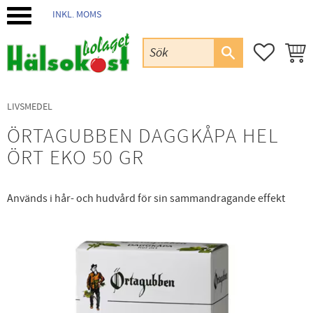
INKL. MOMS
Meny
FAVORIT
KUND
LIVSMEDEL
ÖRTAGUBBEN DAGGKÅPA HEL
ÖRT EKO 50 GR
Används i hår- och hudvård för sin sammandragande effekt