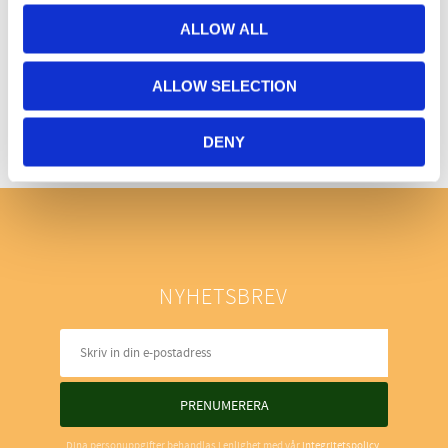
ALLOW ALL
Bli den första att lämna ett omdöme.
ALLOW SELECTION
DENY
NYHETSBREV
PRENUMERERA
Dina personuppgifter behandlas i enlighet med vår
integritetspolicy
.