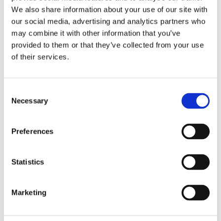
som färgväxter.
We also share information about your use of our site with
Släktet har omkring 250 arter, varav 24 förekommer i
our social media, advertising and analytics partners who
Sverige. Ett par arter odlas som prydnadsväxter i
may combine it with other information that you’ve
trädgårdar, till exempel jättedaggkåpa (A. mollis).
provided to them or that they’ve collected from your use
of their services.
Dela med dig
Consent
Facebook
Twitter
LinkedIn
Pinterest
Necessary
Selection
Preferences
Omdömen
Statistics
Du
Marketing