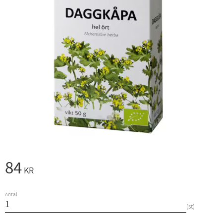
84
KR
Antal
st