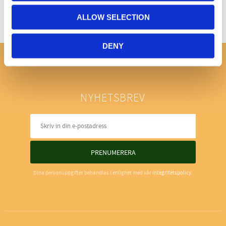
ALLOW SELECTION
DENY
NYHETSBREV
PRENUMERERA
Dina personuppgifter behandlas i enlighet med vår
integritetspolicy
.