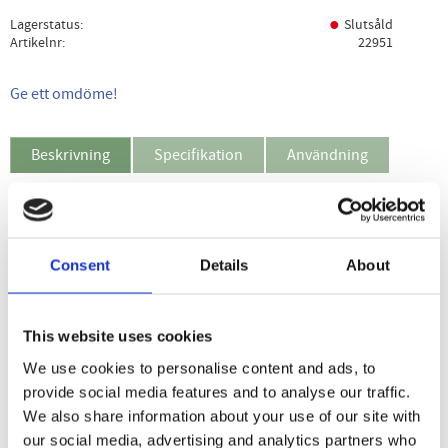
Lagerstatus
Slutsåld
Artikelnr
22951
Ge ett omdöme!
Beskrivning
Specifikation
Användning
Holistic D3-vitamindroppar är ett kosttillskott som
innehåller 12,5 µg vitamin D per droppe. Under
Consent
Details
About
vinterhalvåret står solen på våra breddgrader för lågt för
att kroppen ska kunna bilda något D-vitamin. Vitamin D är
ett fettlösligt vitamin som bidrar bland annat till
This website uses cookies
immunsystemets normala funktion, normal
We use cookies to personalise content and ads, to
muskelfunktion och till att bibehålla normal benstomme.
provide social media features and to analyse our traffic.
Tänk på vikten av en mångsidig och balanserad kost och en
We also share information about your use of our site with
hälsosam livsstil.
our social media, advertising and analytics partners who