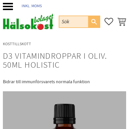
INKL. MOMS
Meny
FAVORIT
KUND
KOSTTILLSKOTT
D3 VITAMINDROPPAR I OLIV.
50ML HOLISTIC
Bidrar till immunförsvarets normala funktion