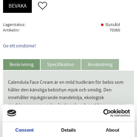
Lägg till i favoriter
BEVAKA
Lagerstatus
Slutsåld
Artikelnr
70360
Ge ett omdöme!
Beskrivning
Specifikation
Användning
Calendula Face Cream är en mild hudkräm för bebis som
håller den känsliga bebishyn mjuk och smidig. Den
innehåller mjukgörande mandelolja, ekologisk
ringblomma som verkar lindrande och rent bivax som ger
ett naturligt varsamt skydd.
Fördelar
Consent
Details
About
Calendula Face Cream ger ett varsamt skydd till