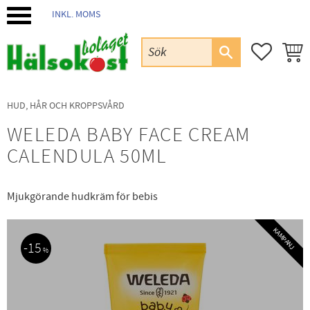
INKL. MOMS
Meny
FAVORIT
KUND
HUD, HÅR OCH KROPPSVÅRD
WELEDA BABY FACE CREAM
CALENDULA 50ML
Mjukgörande hudkräm för bebis
KAMPANJ
15
%