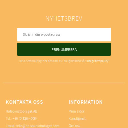
NYHETSBREV
PRENUMERERA
Dina personuppgifter behandlas i enlighet med vår
integritetspolicy
.
KONTAKTA OSS
INFORMATION
Hälsokostbolaget AB
Mina sidor
Tel.: +46 (0)526-40054
Kundtjänst
Om oss
Email: info@halsokostbolaget.com