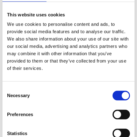
ömtålig och torr bebishy
Med ekologisk ringblomma som verkar lugnande
This website uses cookies
Mjukgörande naturliga oljor som hjälper hudens
We use cookies to personalise content and ads, to
egna funktioner
provide social media features and to analyse our traffic.
We also share information about your use of our site with
our social media, advertising and analytics partners who
Användning
may combine it with other information that you’ve
provided to them or that they’ve collected from your use
of their services.
Smörj känslig bebishy med en liten mängd mjukgörande
Calendula Face Cream. Använd dagligen eller vid behov när
Consent
torr hy uppstår.
Necessary
Selection
Preferences
Dela med dig
Facebook
Twitter
LinkedIn
Pinterest
Statistics