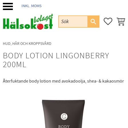
INKL. MOMS
Meny
FAVORIT
KUND
HUD, HÅR OCH KROPPSVÅRD
BODY LOTION LINGONBERRY
200ML
Återfuktande body lotion med avokadoolja, shea- & kakaosmör