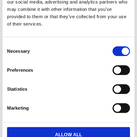
our social media, advertising and analytics partners who
denna kroppslotion är perfekt för daglig användning.
may combine it with other information that you’ve
provided to them or that they’ve collected from your use
of their services.
Dela med dig
Facebook
Twitter
LinkedIn
Pinterest
Consent
Necessary
Selection
Omdömen
Preferences
Du
Statistics
Marketing
Bli den första att lämna ett omdöme.
ALLOW ALL