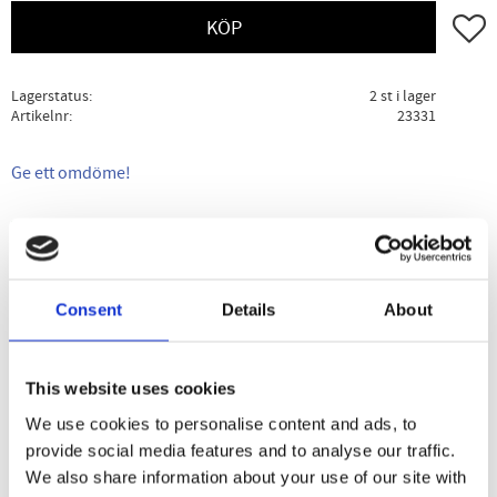
Lägg ti
KÖP
Lagerstatus
2 st i lager
Artikelnr
23331
Ge ett omdöme!
Beskrivning
Specifikation
Användning
Consent
Details
About
C/O GERDS BODY LOTION LINGONBERRY är en
kroppslotion som erbjuder en skön kombination av
mjukgöring och härlig doft för torr hud. Den
This website uses cookies
snabbabsorberande formulan gör att den inte kladdar och
We use cookies to personalise content and ads, to
ger omedelbar fukt till huden. Med ingredienser såsom
provide social media features and to analyse our traffic.
avokadoolja, sheasmör och kakaosmör vårdar och
We also share information about your use of our site with
mjukgör huden på djupet. Passande för alla hudtyper,