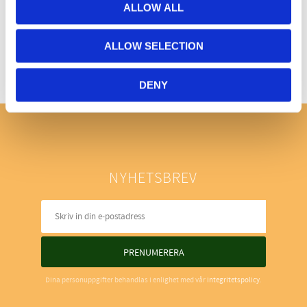
ALLOW ALL
Bli den första att lämna ett omdöme.
ALLOW SELECTION
DENY
NYHETSBREV
PRENUMERERA
Dina personuppgifter behandlas i enlighet med vår
integritetspolicy
.