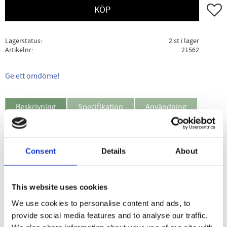
Lägg ti
KÖP
Lagerstatus
2 st i lager
Artikelnr
21562
Ge ett omdöme!
Beskrivning
Specifikation
Användning
En örtblandning enligt receptet för svenskdroppsörter i
Consent
Details
About
Maria Trebens kända bok
Hälsa ur Guds Apotek
. Kallas
också för Schweden bitter eller Schweden kräuter.
Man kan ta en tesked Svenskdroppar, gärna blandad med
This website uses cookies
örtte eller vatten 1-2 gånger om dagen och man känner hur
We use cookies to personalise content and ads, to
kroppens välbefinnande ökar.
provide social media features and to analyse our traffic.
Observera att flytande Bittra Svenskdroppar innehåller