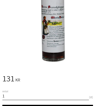
131
KR
Antal
st