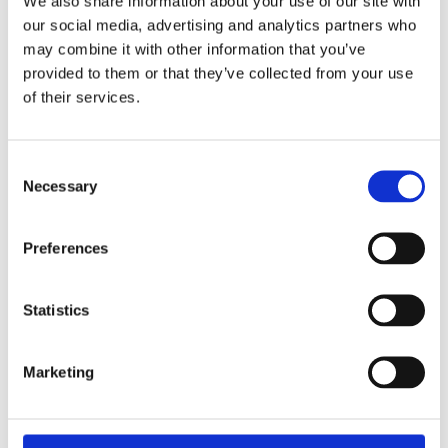
We also share information about your use of our site with
32% alkohol och bör därför undvikas av personer med
our social media, advertising and analytics partners who
lever- eller alkoholbesvär.
may combine it with other information that you’ve
provided to them or that they’ve collected from your use
of their services.
Dela med dig
Consent
Facebook
Twitter
LinkedIn
Pinterest
Necessary
Selection
Omdömen
Preferences
Du
Statistics
Marketing