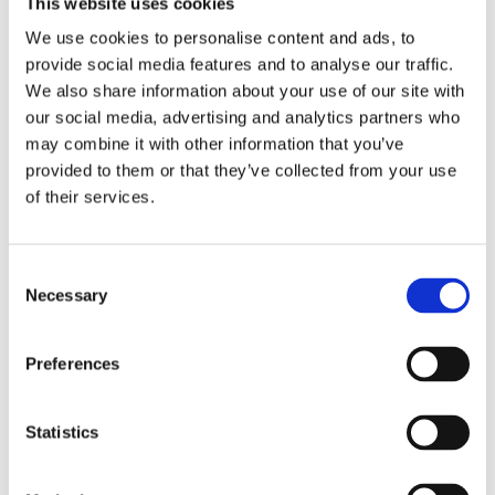
This website uses cookies
skönhetsnäringsmedel och ska tas en om dagen, ger 1 000
We use cookies to personalise content and ads, to
µg i en enda kapsel och bidrar till:
provide social media features and to analyse our traffic.
• förbättrad nagelstyrka
We also share information about your use of our site with
our social media, advertising and analytics partners who
• underhåll av normal hud
may combine it with other information that you’ve
• underhåll av friskt hår och friska naglar
provided to them or that they’ve collected from your use
• underhåll av energi och allmän livskraft
of their services.
• normalt fungerande nervsystem
Consent
Necessary
Selection
Dela med dig
Preferences
Facebook
Twitter
LinkedIn
Pinterest
Statistics
Omdömen