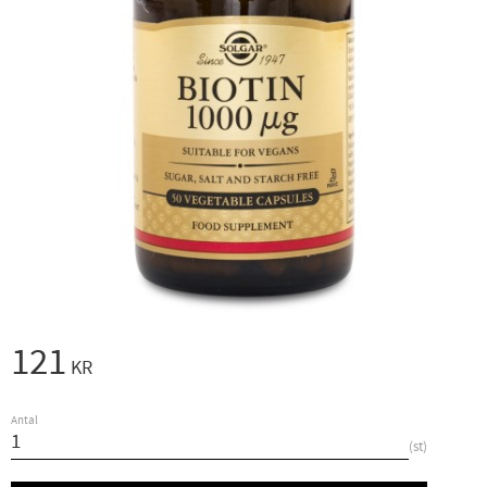
121
KR
Antal
st