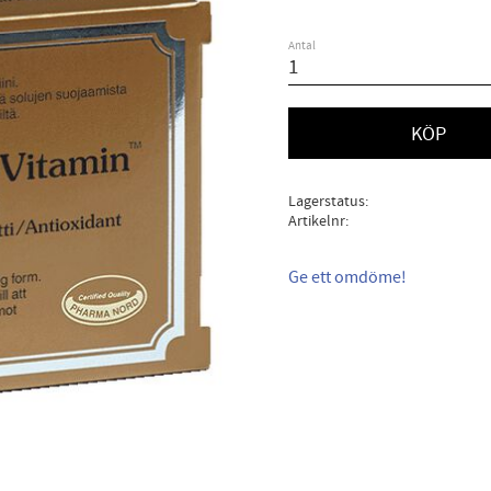
Antal
KÖP
Lagerstatus
Artikelnr
Ge ett omdöme!