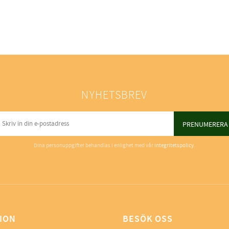
NYHETSBREV
PRENUMERERA
Dina personuppgifter behandlas i enlighet med vår
integritetspolicy
.
ION
BESÖK OSS