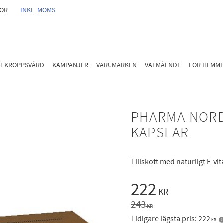
GOR
INKL. MOMS
CH KROPPSVÅRD
KAMPANJER
VARUMÄRKEN
VÄLMÅENDE
FÖR HEMM
PHARMA NORD 
KAPSLAR
Tillskott med naturligt E-vi
Nedsatt pris
222
KR
Ordinarie pris:
243
KR
Tidigare lägsta pris:
222
KR