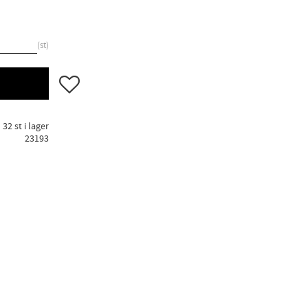
st
Lägg till i favoriter
32 st i lager
23193