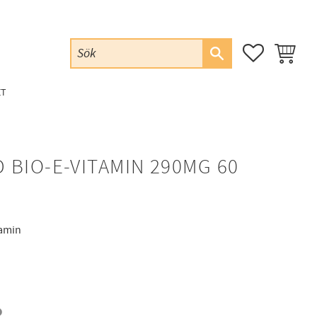
FAVORITER
KUNDVAG
ET
BIO-E-VITAMIN 290MG 60
tamin
: