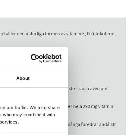
innehåller den naturliga formen av vitamin E, D-α-tokoferol,
About
ör att skydda cellerna mot oxidativ stress och även om
det vitamin E den behöver.
 ta upp och använda. Varje kapsel ger hela 290 mg vitamin
se our traffic. We also share
svärt alternativ.
ers who may combine it with
 services.
en dagliga kapseln när som helst men många föredrar ändå att