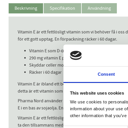
Beskrivning
Specifikation
Användning
Vitamin E är ett fettlösligt vitamin som vi behöver få i os
för ett gott upptag. En förpackning räcker i 60 dagar.
Vitamin E som D-α-tokoferol
290 mg vitamin E per kapsel
Skyddar celler mot oxidativ stress
Räcker i 60 dagar
Consent
Vitamin E är ibland ett bortglömt vitamin men det är ändå 
detta är ett vitamin som finns i varierande mängder i mat så 
This website uses cookies
Pharma Nord använder sig av D-α-tokoferol i Bio-E-Vitamin.
We use cookies to personalis
E i en bas av sojaolja. En förpackning räcker i hela 60 daga
information about your use of
other information that you’ve
Vitamin E är ett fettlösligt vitamin. I Bio-E-Vitamin är vi
ta den tillsammans med måltid.