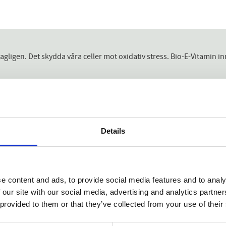
s dagligen. Det skydda våra celler mot oxidativ stress. Bio-E-Vitamin 
Details
lika essentiellt som övriga vitaminer. Kroppen använder vitamin E f
är ett kosttillskott ett säkert sätt att se till att kroppen alltid får 
 Detta är en naturlig form av vitamin E som är lätt för kroppen att
e content and ads, to provide social media features and to analy
r vilket tillsammans med den väl tilltagna dosen gör detta till ett pri
 our site with our social media, advertising and analytics partn
 provided to them or that they’ve collected from your use of their
tamin E redan löst i olja för att underlätta upptaget och du kan ta d