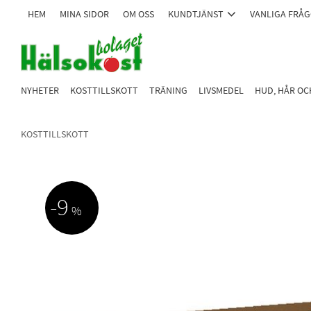
HEM
MINA SIDOR
OM OSS
KUNDTJÄNST
VANLIGA FRÅ
NYHETER
KOSTTILLSKOTT
TRÄNING
LIVSMEDEL
HUD, HÅR O
KOSTTILLSKOTT
9
%