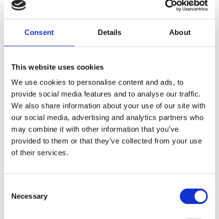
Mjuka kapslar
Bio-Qinon Active Q10 består av mjuka kapslar med 30 mg
Consent
Details
About
Q10 i form av aktivt ubiqinon löst i vegetabilisk olja. Q10 i
Bio-Qinon Active Q10 är identisk med det Q10 som
människokroppen producerar. Dessutom är det Q10 som
This website uses cookies
används i Bio-Qinon Active Q10 är av den naturliga trans-
We use cookies to personalise content and ads, to
formen och innehåller inga syntetiska cis-isomerer.
provide social media features and to analyse our traffic.
We also share information about your use of our site with
Kapslarna innehåller även riboflavin (vitamin B2 ) som
our social media, advertising and analytics partners who
bidrar till att minska trötthet och utmattning samt bidrar
may combine it with other information that you’ve
till normal energiomsättning. Vitamin B2 behövs även för
provided to them or that they’ve collected from your use
ett normalt fungerande nervsystem, normala röda
of their services.
blodkroppar och vitaminet skyddar våra celler mot oxidativ
stress.
Q10 är relativt känsligt mot solljus och syre. Oljan som
Consent
Necessary
används i Bio-Qinon Q10 renas därför från syre genom en
Selection
speciell teknik. Dessutom är kapslarnas innehåll effektivt