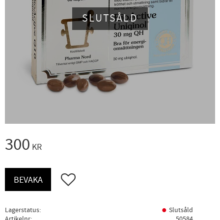
SLUTSÅLD
300
KR
Lägg till i favoriter
BEVAKA
Lagerstatus
Slutsåld
Artikelnr
50584