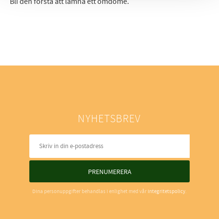
Bli den första att lämna ett omdöme.
NYHETSBREV
PRENUMERERA
Dina personuppgifter behandlas i enlighet med vår
integritetspolicy
.