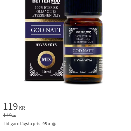
Nedsatt pris:
119
KR
Ordinarie pris:
149
KR
Tidigare lägsta pris:
95
KR