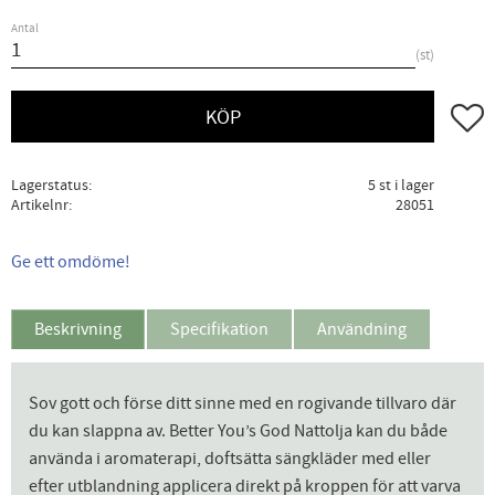
Antal
st
Lägg ti
KÖP
Lagerstatus
5 st i lager
Artikelnr
28051
Ge ett omdöme!
Beskrivning
Specifikation
Användning
Sov gott och förse ditt sinne med en rogivande tillvaro där
du kan slappna av. Better You’s God Nattolja kan du både
använda i aromaterapi, doftsätta sängkläder med eller
efter utblandning applicera direkt på kroppen för att varva