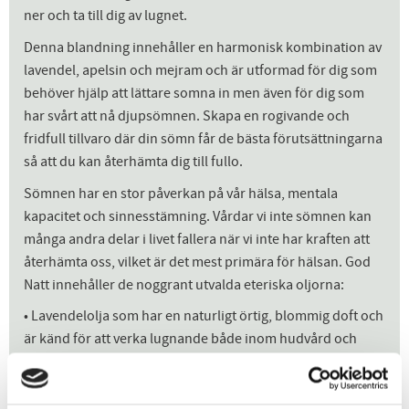
ner och ta till dig av lugnet.
Denna blandning innehåller en harmonisk kombination av
lavendel, apelsin och mejram och är utformad för dig som
behöver hjälp att lättare somna in men även för dig som
har svårt att nå djupsömnen. Skapa en rogivande och
fridfull tillvaro där din sömn får de bästa förutsättningarna
så att du kan återhämta dig till fullo.
Sömnen har en stor påverkan på vår hälsa, mentala
kapacitet och sinnesstämning. Vårdar vi inte sömnen kan
många andra delar i livet fallera när vi inte har kraften att
återhämta oss, vilket är det mest primära för hälsan. God
Natt innehåller de noggrant utvalda eteriska oljorna:
• Lavendelolja som har en naturligt örtig, blommig doft och
är känd för att verka lugnande både inom hudvård och
aromaterapi. Oljans lugnande effekt kan hjälpa dig sova
bättre om natten då lavendeln innehåller linalool, vars
uppgift i kroppen är att ha en sövande effekt på vårt