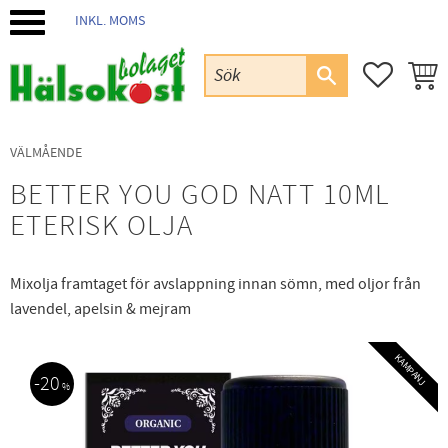
INKL. MOMS
Meny
FAVORIT
KUND
VÄLMÅENDE
BETTER YOU GOD NATT 10ML
ETERISK OLJA
Mixolja framtaget för avslappning innan sömn, med oljor från
lavendel, apelsin & mejram
KAMPANJ
20
%