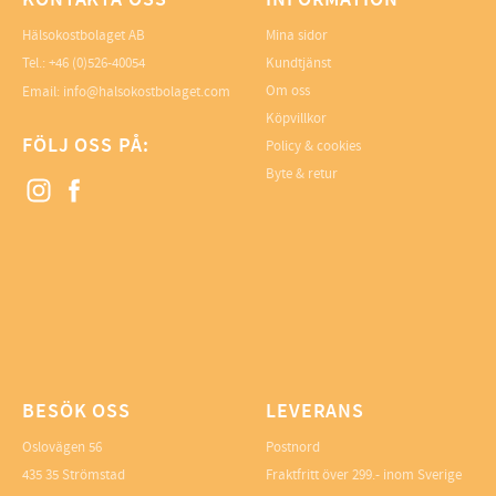
KONTAKTA OSS
INFORMATION
Hälsokostbolaget AB
Mina sidor
Tel.: +46 (0)526-40054
Kundtjänst
Om oss
Email: info@halsokostbolaget.com
Köpvillkor
FÖLJ OSS PÅ:
Policy & cookies
Byte & retur
BESÖK OSS
LEVERANS
Oslovägen 56
Postnord
435 35 Strömstad
Fraktfritt över 299.- inom Sverige