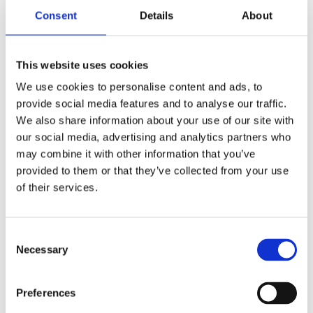
Consent
Details
About
nervsystem. Lavendelolja är även naturligt antimikrobiell.
Framställs genom destillering av blomman.
• Apelsinolja används inom aromaterapi för dess lugnande
This website uses cookies
milda doft. Apelsinoljan är frisk och varm med en söt
We use cookies to personalise content and ads, to
fruktdoft. Framställd genom kallpressning av skal.
provide social media features and to analyse our traffic.
• Mejramolja har en örtig och varm doft med avslappnande
We also share information about your use of our site with
och lugnande egenskaper. Framställd genom destillering
our social media, advertising and analytics partners who
av örter.
may combine it with other information that you’ve
provided to them or that they’ve collected from your use
Ta del av God Natts rogivande effekter på det sätt som
of their services.
passar dig och dina kvällsrutiner. Den går att använda via
flera olika metoder som i aromaterapi, efter utblandning
till insmörjning, massage eller i bad. Vid aromaterapi
Consent
rekommenderar vi en aromadiffuser, aromalykta, en skål
Necessary
Selection
med varmt vatten att droppar ner oljan i eller några
droppar på en bomullstuss som stoppas i ditt örngott.
Preferences
Eteriska oljor är mycket koncentrerade och skall alltid