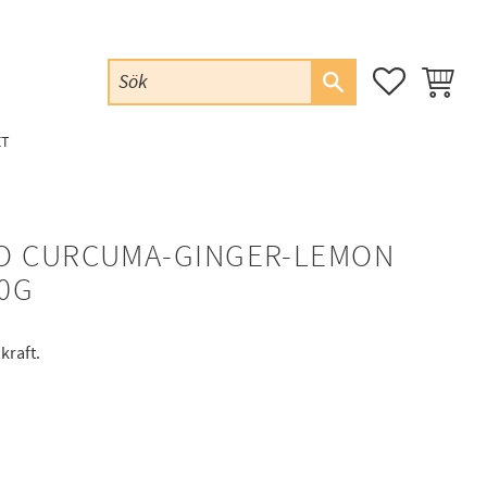
FAVORITER
KUNDVAG
ET
O CURCUMA-GINGER-LEMON
0G
kraft.