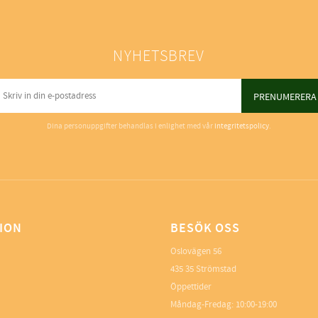
NYHETSBREV
PRENUMERERA
Dina personuppgifter behandlas i enlighet med vår
integritetspolicy
.
ION
BESÖK OSS
Oslovägen 56
435 35 Strömstad
Öppettider
Måndag-Fredag: 10:00-19:00