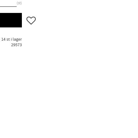
st
Lägg till i favoriter
14 st i lager
29573