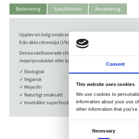
Beskrivning
Specifikation
Användning
Upplev en livlig smakresa med denna unika kakaobar från
från äkta citronolja (1%) skapar en smakexplosion som b
Denna växtbaserade chokladkaka är tillverkad med ekolog
mejeriprodukter eller konstgjorda tillsatser.
Consent
✓ Ekologisk
✓ Vegansk
This website uses cookies
✓ Mejerifri
We use cookies to personalis
✓ Naturligt smaksatt
information about your use of
✓ Innehåller superfoods som gurkmeja och ingefära
other information that you’ve
Consent
Necessary
Selection