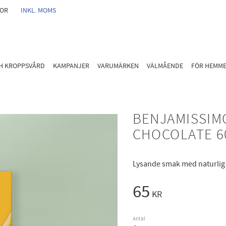
GOR
INKL. MOMS
CH KROPPSVÅRD
KAMPANJER
VARUMÄRKEN
VÄLMÅENDE
FÖR HEMM
BENJAMISSIM
CHOCOLATE 6
Lysande smak med naturlig 
65
KR
Antal