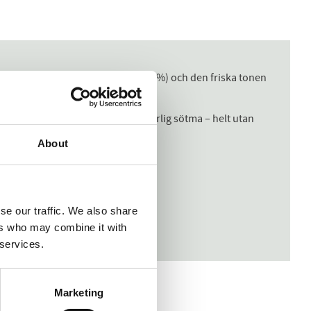
%), mjuk hetta från ingefära (0,7%) och den friska tonen
r en krämig konsistens och naturlig sötma – helt utan
About
se our traffic. We also share
ers who may combine it with
 services.
Marketing