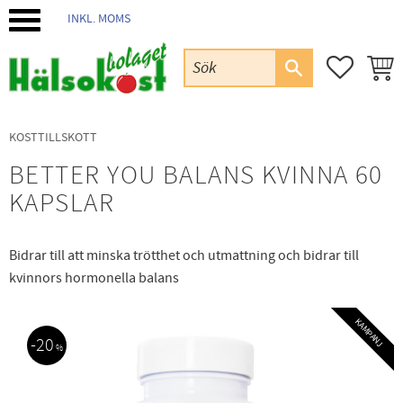
INKL. MOMS
Meny
FAVORIT
KUND
KOSTTILLSKOTT
BETTER YOU BALANS KVINNA 60
KAPSLAR
Bidrar till att minska trötthet och utmattning och bidrar till
kvinnors hormonella balans
KAMPANJ
20
%