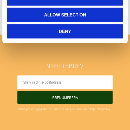
ALLOW SELECTION
DENY
NYHETSBREV
PRENUMERERA
Dina personuppgifter behandlas i enlighet med vår
integritetspolicy
.