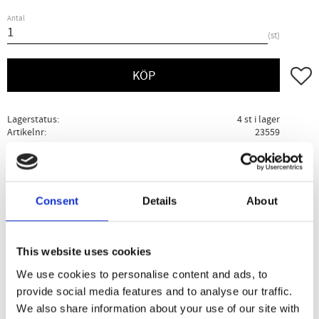
Antal
st
Lägg ti
KÖP
Lagerstatus
4 st i lager
Artikelnr
23559
Ge ett omdöme!
Consent
Details
About
Beskrivning
Specifikation
Användning
This website uses cookies
Balans Kvinna är framtagen för den medvetna kvinnan.
We use cookies to personalise content and ads, to
Innehåller bland annat magnesium och D-vitamin (2000 IE).
provide social media features and to analyse our traffic.
Magnesium bidrar till att minska trötthet och utmattning
We also share information about your use of our site with
samt till en normal psykologisk funktion, och D-vitamin