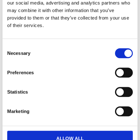
our social media, advertising and analytics partners who
bidrar bland annat till immunsystemets normala funktion.
may combine it with other information that you’ve
provided to them or that they’ve collected from your use
of their services.
Dela med dig
Facebook
Twitter
LinkedIn
Pinterest
Consent
Necessary
Selection
Omdömen
Preferences
Du
Statistics
Marketing
Bli den första att lämna ett omdöme.
ALLOW ALL