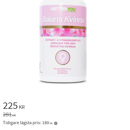
Nedsatt pris:
225
KR
Ordinarie pris:
281
KR
Tidigare lägsta pris:
180
KR