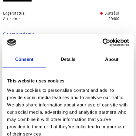
Lagerstatus
Slutsåld
Artikelnr
19400
Ge ett omdöme!
Beskrivning
Specifikation
Användning
Consent
Details
About
Bakemix är glutenfri, sockerfri och utan konstgjorda
sötningsmedel. Den er en suverän bas till många olika
This website uses cookies
sorters bakverk, som kakor, våfflor mm
We use cookies to personalise content and ads, to
provide social media features and to analyse our traffic.
We also share information about your use of our site with
our social media, advertising and analytics partners who
Dela med dig
may combine it with other information that you’ve
Facebook
Twitter
LinkedIn
Pinterest
provided to them or that they’ve collected from your use
of their services.