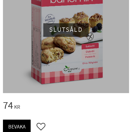
SLUTSÅLD
74
KR
Lägg till i favoriter
BEVAKA