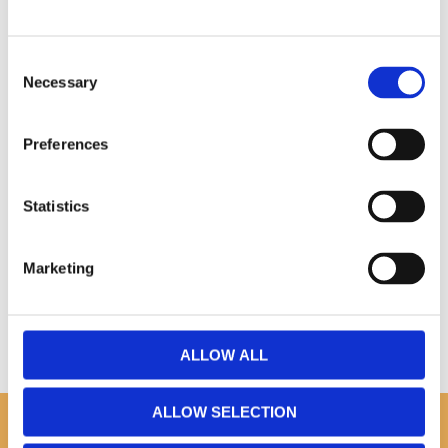
Omdömen
Consent
Necessary
Selection
Du
Preferences
Statistics
Bli den första att lämna ett omdöme.
Marketing
ALLOW ALL
ALLOW SELECTION