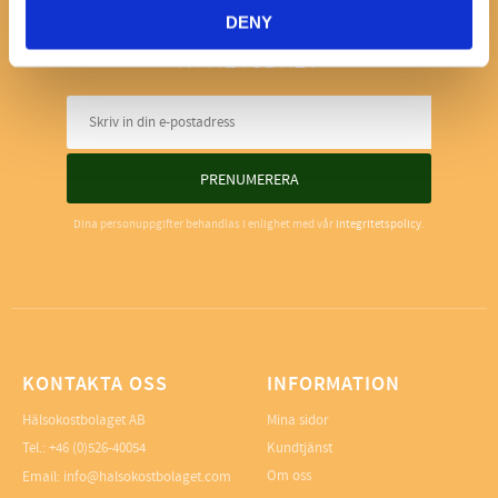
DENY
NYHETSBREV
PRENUMERERA
Dina personuppgifter behandlas i enlighet med vår
integritetspolicy
.
KONTAKTA OSS
INFORMATION
Hälsokostbolaget AB
Mina sidor
Tel.: +46 (0)526-40054
Kundtjänst
Om oss
Email: info@halsokostbolaget.com