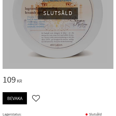
SLUTSÅLD
109
KR
Lägg till i favoriter
BEVAKA
Lagerstatus
Slutsåld