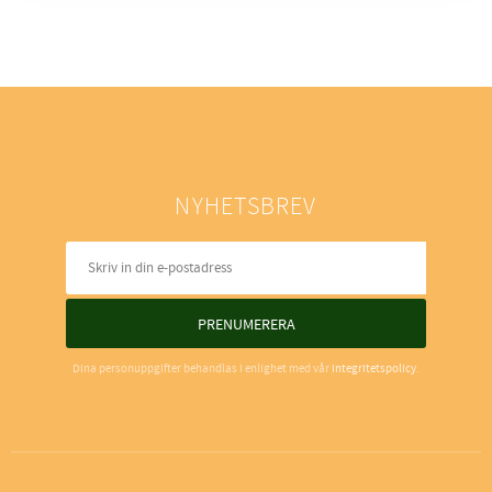
NYHETSBREV
PRENUMERERA
Dina personuppgifter behandlas i enlighet med vår
integritetspolicy
.