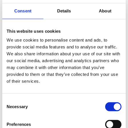
Consent
Details
About
Andra kunder köpte
även:
This website uses cookies
We use cookies to personalise content and ads, to
provide social media features and to analyse our traffic.
We also share information about your use of our site with
our social media, advertising and analytics partners who
may combine it with other information that you’ve
provided to them or that they’ve collected from your use
of their services.
Consent
Necessary
Selection
BADSALT KAPHA 450G
VATA
HARMONISERANDE
Ett energigivande badsalt som värmer och livar upp kroppen!
10ML
Preferences