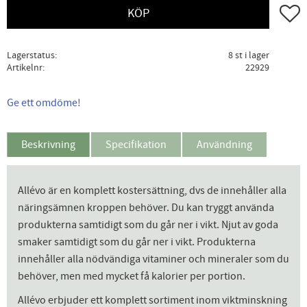
Lägg ti
KÖP
Lagerstatus
8 st i lager
Artikelnr
22929
Ge ett omdöme!
Beskrivning
Specifikation
Användning
Allévo är en komplett kostersättning, dvs de innehåller alla
näringsämnen kroppen behöver. Du kan tryggt använda
produkterna samtidigt som du går ner i vikt. Njut av goda
smaker samtidigt som du går ner i vikt. Produkterna
innehåller alla nödvändiga vitaminer och mineraler som du
behöver, men med mycket få kalorier per portion.
Allévo erbjuder ett komplett sortiment inom viktminskning