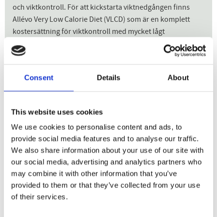
och viktkontroll. För att kickstarta viktnedgången finns
Allévo Very Low Calorie Diet (VLCD) som är en komplett
kostersättning för viktkontroll med mycket lågt
energiinnehåll.
För en kickstart, gör så här: Ersätt alla dagens måltider med
5 portioner Allévo VLCD. Det är viktigt att du tar alla
Consent
Details
About
portioner varje dag för att vara säker på att du får i dig
nödvändiga näringsämnen. Blanda olika goda smaker
och varianter som du vill – det finns shakes, soppor och
This website uses cookies
gröt att välja mellan. Produkterna är utvecklade och
We use cookies to personalise content and ads, to
tillverkade i Sverige.
provide social media features and to analyse our traffic.
Allévo VLCD är endast avsedd för friska vuxna med övervikt
We also share information about your use of our site with
eller fetma som har för avsikt att gå ned i vikt. Kan
our social media, advertising and analytics partners who
användas upp till åtta veckor utan rådgivning från hälso-
may combine it with other information that you’ve
provided to them or that they’ve collected from your use
eller sjukvårdspersonal. Produkterna bör inte användas av
of their services.
gravida eller ammande kvinnor, barn, ungdomar eller
personer som har en medicinsk åkomma utan rådgivning