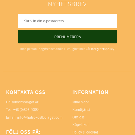
NYHETSBREV
PRENUMERERA
Dina personuppgifter behandlas i enlighet med vår
integritetspolicy
.
KONTAKTA OSS
INFORMATION
Hälsokostbolaget AB
Mina sidor
Tel.: +46 (0)526-40054
Kundtjänst
Om oss
Email: info@halsokostbolaget.com
Köpvillkor
FÖLJ OSS PÅ:
Policy & cookies