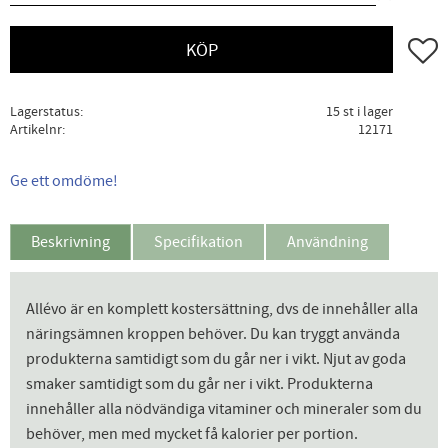
Lägg ti
KÖP
Lagerstatus
15 st i lager
Artikelnr
12171
Ge ett omdöme!
Beskrivning
Specifikation
Användning
Allévo är en komplett kostersättning, dvs de innehåller alla
näringsämnen kroppen behöver. Du kan tryggt använda
produkterna samtidigt som du går ner i vikt. Njut av goda
smaker samtidigt som du går ner i vikt. Produkterna
innehåller alla nödvändiga vitaminer och mineraler som du
behöver, men med mycket få kalorier per portion.