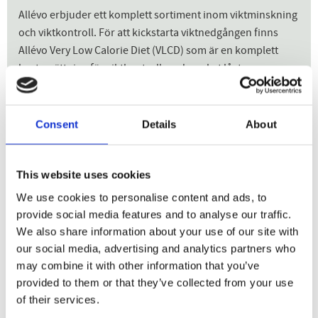
Allévo erbjuder ett komplett sortiment inom viktminskning
och viktkontroll. För att kickstarta viktnedgången finns
Allévo Very Low Calorie Diet (VLCD) som är en komplett
kostersättning för viktkontroll med mycket lågt
energiinnehåll.
För en kickstart, gör så här: Ersätt alla dagens måltider med
Consent
Details
About
5 portioner Allévo VLCD. Det är viktigt att du tar alla
portioner varje dag för att vara säker på att du får i dig
nödvändiga näringsämnen. Blanda olika goda smaker
This website uses cookies
och varianter som du vill – det finns shakes, soppor och
We use cookies to personalise content and ads, to
gröt att välja mellan. Produkterna är utvecklade och
provide social media features and to analyse our traffic.
tillverkade i Sverige.
We also share information about your use of our site with
Allévo VLCD är endast avsedd för friska vuxna med övervikt
our social media, advertising and analytics partners who
eller fetma som har för avsikt att gå ned i vikt. Kan
may combine it with other information that you’ve
användas upp till åtta veckor utan rådgivning från hälso-
provided to them or that they’ve collected from your use
eller sjukvårdspersonal. Produkterna bör inte användas av
of their services.
gravida eller ammande kvinnor, barn, ungdomar eller