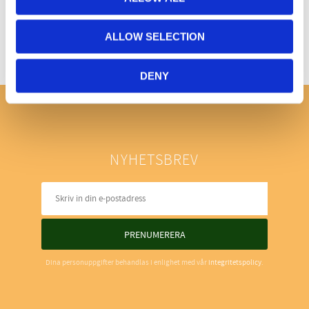
ALLOW SELECTION
DENY
NYHETSBREV
PRENUMERERA
Dina personuppgifter behandlas i enlighet med vår
integritetspolicy
.