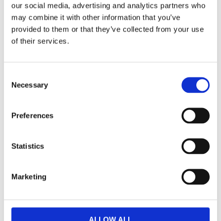
Fräsch mintsmak.
our social media, advertising and analytics partners who
may combine it with other information that you’ve
provided to them or that they’ve collected from your use
of their services.
Dela med dig
Facebook
Twitter
LinkedIn
Pinterest
Consent
Necessary
Selection
Omdömen
Preferences
Du
Statistics
Marketing
Bli den första att lämna ett omdöme.
ALLOW ALL