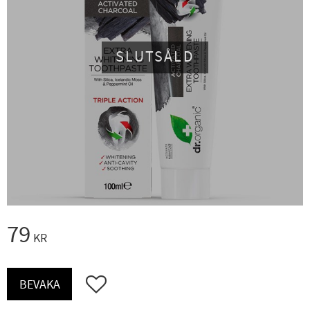
SLUTSÅLD
79
KR
Lägg till i favoriter
BEVAKA