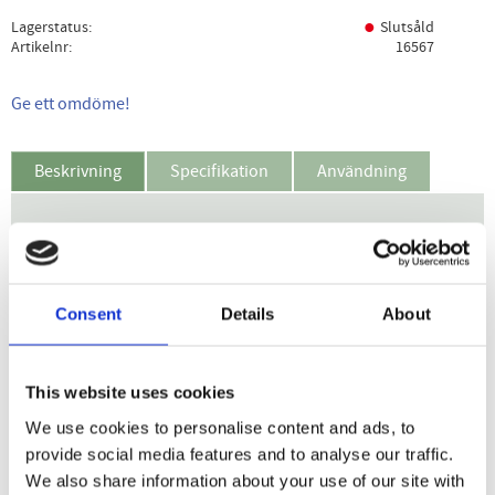
Lagerstatus
Slutsåld
Artikelnr
16567
Ge ett omdöme!
Beskrivning
Specifikation
Användning
Dr. Organic Activated Charcoal Extra Whitening Toothpaste
är en djuprengörande tandkräm med fluor och aktivt kol. I
kombination med en komplex blandning av bioaktiva,
Consent
Details
About
naturliga och ekologiska växtextrakt lugnar och stärker
den här tandkrämen tandköttet samtidigt som den
skyddar, rengör och bleker tänderna.
This website uses cookies
Skyddar mot karies.
We use cookies to personalise content and ads, to
Gör tänderna vitare.
provide social media features and to analyse our traffic.
Fluorinnehåll runt 1000 ppm.
We also share information about your use of our site with