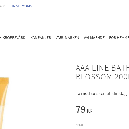
GOR
INKL. MOMS
CH KROPPSVÅRD
KAMPANJER
VARUMÄRKEN
VÄLMÅENDE
FÖR HEMM
AAA LINE BA
BLOSSOM 200
Ta med solsken till din da
79
KR
Antal