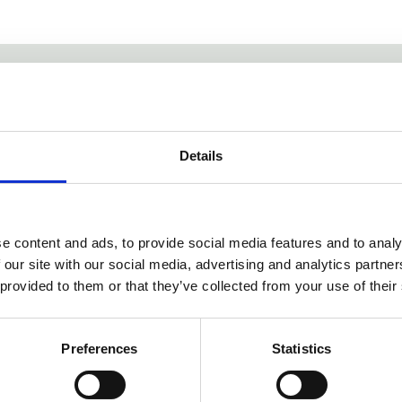
och lockande, apelsinblomma är ett vackert namn för en vacker doft
dofter som stärker ditt sinne, dofterna är inspiration från Antigua
Details
e content and ads, to provide social media features and to analy
 our site with our social media, advertising and analytics partn
 provided to them or that they’ve collected from your use of their
Dela med dig
Preferences
Statistics
Facebook
Twitter
LinkedIn
Pinterest