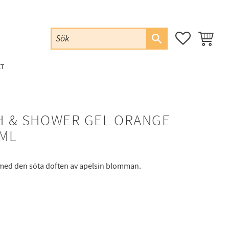
FAVORITER
KUNDVAG
ET
TH & SHOWER GEL ORANGE
ML
g med den söta doften av apelsin blomman.