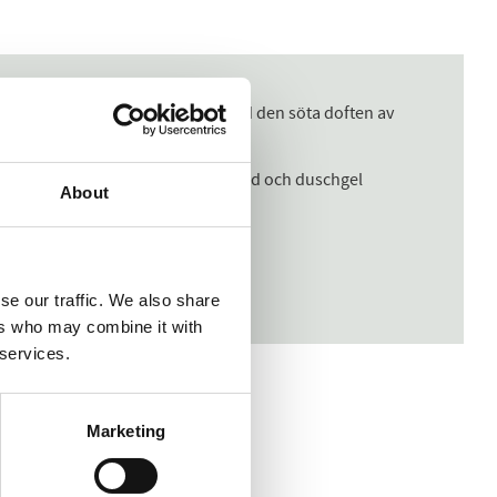
. Ta med solsken till din dag med den söta doften av
s landskap och natur. Vår lyxiga bad och duschgel
About
se our traffic. We also share
ers who may combine it with
 services.
Marketing