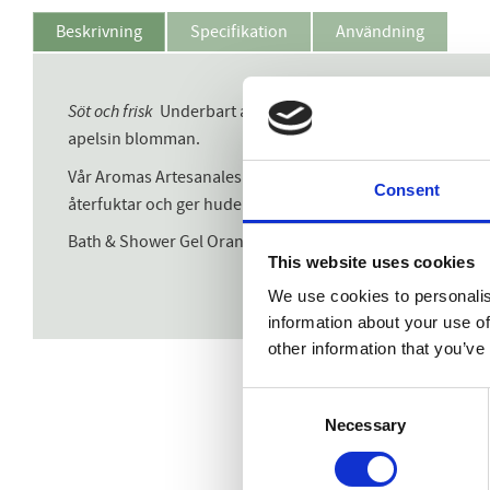
Beskrivning
Specifikation
Användning
Söt och frisk
Underbart aromatisk och söt, men ändå frisk 
apelsin blomman.
Vår Aromas Artesanales de Antigua kollektion med fräscha 
Consent
återfuktar och ger huden en mjuk behaglig doft.
Bath & Shower Gel Orange Blossom 200ml
This website uses cookies
We use cookies to personalis
information about your use of
other information that you’ve
Consent
Necessary
Selection