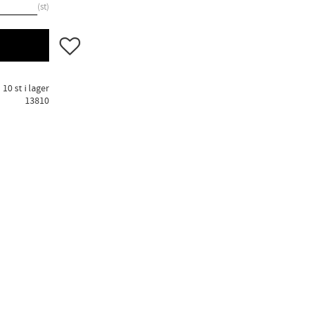
st
Lägg till i favoriter
10 st i lager
13810