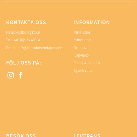
KONTAKTA OSS
INFORMATION
Hälsokostbolaget AB
Mina sidor
Tel.: +46 (0)526-40054
Kundtjänst
Om oss
Email: info@halsokostbolaget.com
Köpvillkor
FÖLJ OSS PÅ:
Policy & cookies
Byte & retur
BESÖK OSS
LEVERANS