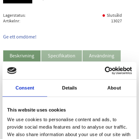
Lagerstatus
Slutsåld
Artikelnr
13027
Ge ett omdöme!
Beskrivning
Specifikation
Användning
Frisk och fräsch
Ljuvligt doftande vit jasmin, blommiga
toner med en hint av hyacint och lilja. Gröna vårlika toner
Consent
Details
About
ger denna doft en krispig friskhet. En klassisk blommig
doft, uppmuntrar minnen av solskens fyllda mornar.
This website uses cookies
Vår Aromas Artesanales de Antigua kollektion med fräscha
dofter som stärker ditt sinne, dofterna är inspiration från
We use cookies to personalise content and ads, to
Antiguas landskap och natur. Vår lyxiga bad och duschgel
provide social media features and to analyse our traffic.
återfuktar och ger huden en mjuk behaglig doft.
We also share information about your use of our site with