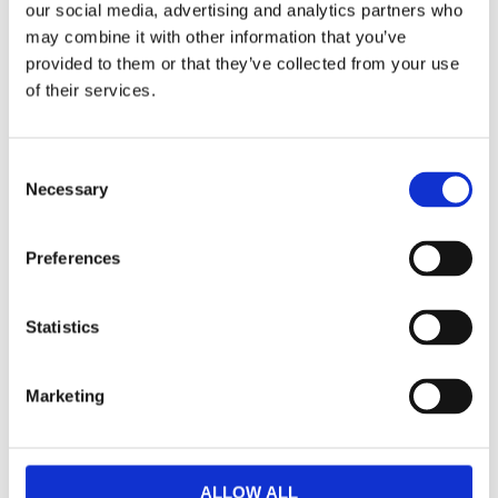
our social media, advertising and analytics partners who
Bath & Shower Gel White Jasmine 200ml
may combine it with other information that you’ve
provided to them or that they’ve collected from your use
of their services.
Dela med dig
Facebook
Twitter
LinkedIn
Pinterest
Consent
Necessary
Selection
Omdömen
Preferences
Du
Statistics
Marketing
Bli den första att lämna ett omdöme.
ALLOW ALL