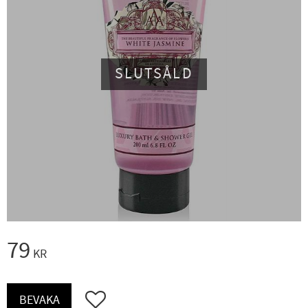
SLUTSÅLD
79
KR
Lägg till i favoriter
BEVAKA