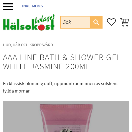
INKL. MOMS
Meny
FAVORIT
KUND
HUD, HÅR OCH KROPPSVÅRD
AAA LINE BATH & SHOWER GEL
WHITE JASMINE 200ML
En klassisk blommig doft, uppmuntrar minnen av solskens
fyllda mornar.