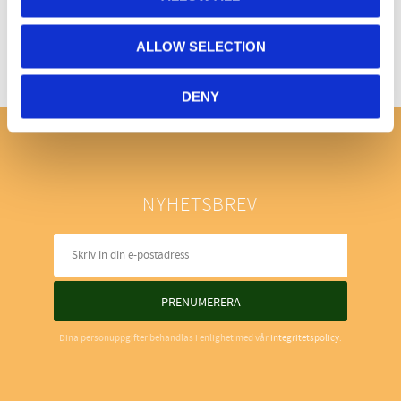
ALLOW SELECTION
DENY
NYHETSBREV
PRENUMERERA
Dina personuppgifter behandlas i enlighet med vår
integritetspolicy
.