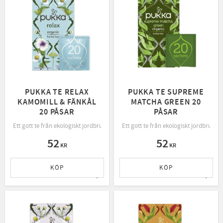
PUKKA TE RELAX
PUKKA TE SUPREME
KAMOMILL & FÄNKÅL
MATCHA GREEN 20
20 PÅSAR
PÅSAR
Ett gott te från ekologiskt jordbruk, rättvis handel och bevarande av naturen.
Ett gott te från ekologiskt jordbruk, 
52
52
KR
KR
KÖP
KÖP
Lägg till i favoriter
Lägg t