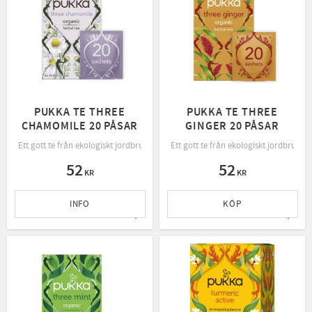
PUKKA TE THREE
PUKKA TE THREE
CHAMOMILE 20 PÅSAR
GINGER 20 PÅSAR
Ett gott te från ekologiskt jordbruk, rättvis handel och bevarande av naturen.
Ett gott te från ekologiskt jordbruk, 
52
52
KR
KR
INFO
KÖP
Lägg till i favoriter
Lägg t