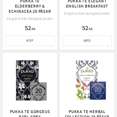
PUKKA TE
PUKKA TE ELEGANT
ELDERBERRY &
ENGLISH BREAKFAST
ECHINACEA 20 PÅSAR
Ett gott te från ekologiskt jordbruk, 
Ett gott te från ekologiskt jordbruk, rättvis handel och bevarande av naturen.
52
52
KR
KR
KÖP
INFO
Lägg till i favoriter
Lägg t
PUKKA TE GORGEUS
PUKKA TE HERBAL