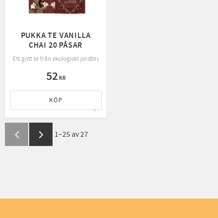
PUKKA TE VANILLA
CHAI 20 PÅSAR
Ett gott te från ekologiskt jordbruk, rättvis handel och bevarande av naturen.
52
KR
KÖP
Lägg till i favoriter
1–
25
av
27