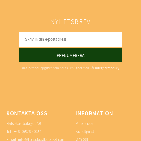
NYHETSBREV
PRENUMERERA
Dina personuppgifter behandlas i enlighet med vår
integritetspolicy
.
KONTAKTA OSS
INFORMATION
Hälsokostbolaget AB
Mina sidor
Tel.: +46 (0)526-40054
Kundtjänst
Om oss
Email: info@halsokostbolaget.com