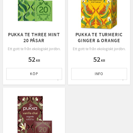
PUKKA TE THREE MINT
PUKKA TE TURMERIC
20 PÅSAR
GINGER & ORANGE
Ett gott te från ekologiskt jordbruk, rättvis handel och bevarande av naturen.
Ett gott te från ekologiskt jordbruk, 
52
52
KR
KR
KÖP
INFO
Lägg till i favoriter
Lägg t