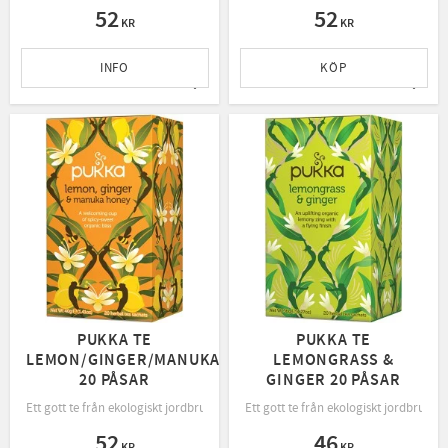
52
52
KR
KR
INFO
KÖP
Lägg till i favoriter
Lägg t
PUKKA TE
PUKKA TE
LEMON/GINGER/MANUKA
LEMONGRASS &
20 PÅSAR
GINGER 20 PÅSAR
Ett gott te från ekologiskt jordbruk, rättvis handel och bevarande av naturen.
Ett gott te från ekologiskt jordbruk, 
52
46
KR
KR