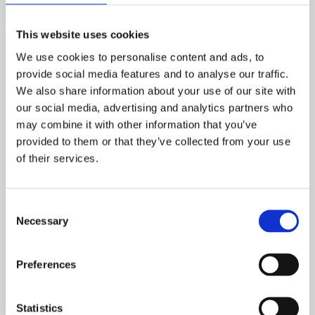
INFO
INFO
Lägg till i favoriter
Lägg t
This website uses cookies
We use cookies to personalise content and ads, to
provide social media features and to analyse our traffic.
We also share information about your use of our site with
our social media, advertising and analytics partners who
may combine it with other information that you’ve
provided to them or that they’ve collected from your use
of their services.
PUKKA TE MORNING
PUKKA TE NIGHT TIME
BERRY 20 PÅSAR
20 PÅSAR
Consent
Necessary
Selection
Fullspäckat med söta svarta vinbär, saftiga björnbär & uppfriskande hibiskus.
Pukka Night Time Tea är ett ekologiskt
52
52
KR
KR
Preferences
KÖP
INFO
Lägg till i favoriter
Lägg t
Statistics