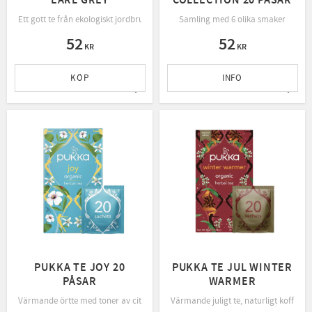
EARL GREY
COLLECTION 20 PÅSAR
Ett gott te från ekologiskt jordbruk, rättvis handel och bevarande av naturen.
Samling med 6 olika smaker
52
52
KR
KR
KÖP
INFO
Lägg till i favoriter
Lägg t
PUKKA TE JOY 20
PUKKA TE JUL WINTER
PÅSAR
WARMER
Värmande örtte med toner av citrus
Värmande juligt te, naturligt koffeinfri