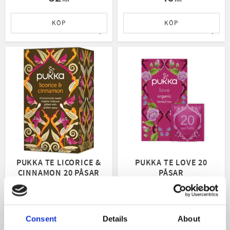
KÖP
KÖP
Lägg till i favoriter
Lägg t
PUKKA TE LICORICE &
PUKKA TE LOVE 20
CINNAMON 20 PÅSAR
PÅSAR
Ett gott te från ekologiskt jordbruk, rättvis handel och bevarande av naturen.
Ett gott te från ekologiskt jordbruk, 
46
52
KR
KR
Consent
Details
About