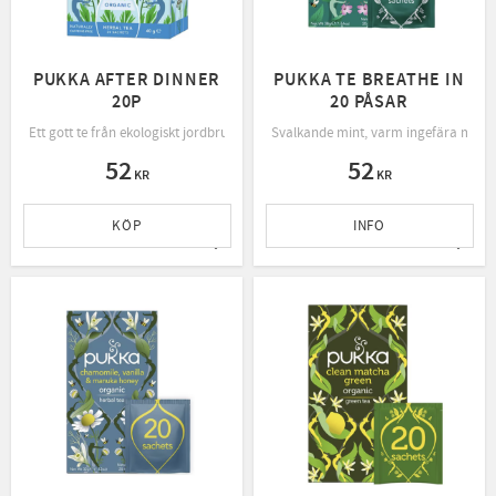
PUKKA AFTER DINNER
PUKKA TE BREATHE IN
20P
20 PÅSAR
Ett gott te från ekologiskt jordbruk, rättvis handel och bevarande av naturen.
Svalkande mint, varm ingefära med e
52
52
KR
KR
KÖP
INFO
Lägg till i favoriter
Lägg t