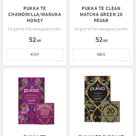
PUKKA TE
PUKKA TE CLEAN
CHAMOMILLA/MANUKA
MATCHA GREEN 20
HONEY
PÅSAR
Ett gott te från ekologiskt jordbruk, rättvis handel och bevarande av naturen.
Ett gott te från ekologiskt jordbruk, 
52
52
KR
KR
KÖP
INFO
Lägg till i favoriter
Lägg t