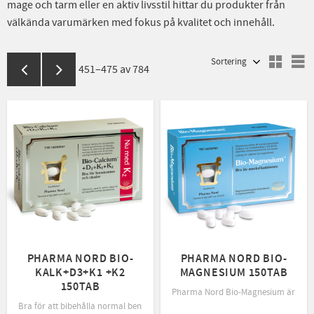
mage och tarm eller en aktiv livsstil hittar du produkter från
välkända varumärken med fokus på kvalitet och innehåll.
Välj sortering
V
451–
475
av
784
PHARMA NORD BIO-
PHARMA NORD BIO-
KALK+D3+K1 +K2
MAGNESIUM 150TAB
150TAB
Pharma Nord Bio-Magnesium är ett ko
Bra för att bibehålla normal benstomme och tänder