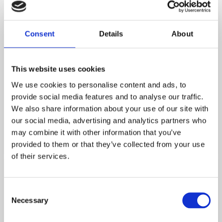
Consent
Details
About
PHARMA NORD D-
PHARMA NORD D-
This website uses cookies
PEARLS 125UG 90
PEARLS 20 MCG 120
KAPSLAR
KAPS
We use cookies to personalise content and ads, to
D-Pearls är ett kosttillskott från Pharma Nord i form av små, mjuka pärlor 
Bidrar till immunsystemets normala 
provide social media features and to analyse our traffic.
187
112
We also share information about your use of our site with
KR
KR
our social media, advertising and analytics partners who
may combine it with other information that you’ve
KÖP
KÖP
provided to them or that they’ve collected from your use
Lägg till i favoriter
Lägg t
of their services.
Consent
Necessary
Selection