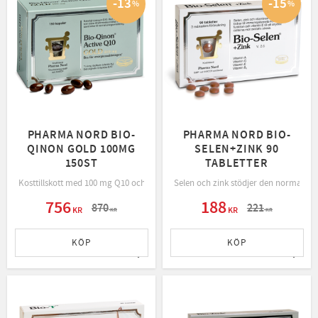
13
15
%
%
PHARMA NORD BIO-
PHARMA NORD BIO-
QINON GOLD 100MG
SELEN+ZINK 90
150ST
TABLETTER
Kosttillskott med 100 mg Q10 och vitamin B2 som bidrar till energiomsättning 
Selen och zink stödjer den normala 
756
188
870
221
KR
KR
KR
KR
KÖP
KÖP
Lägg till i favoriter
Lägg t