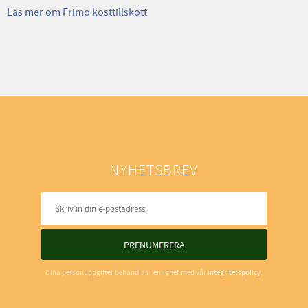
Läs mer om Frimo kosttillskott
NYHETSBREV
PRENUMERERA
Dina personuppgifter behandlas i enlighet med vår
integritetspolicy
.