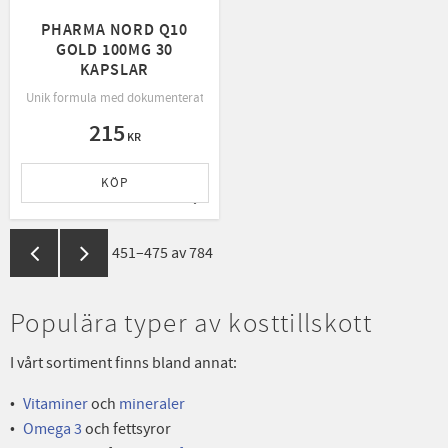
PHARMA NORD Q10
GOLD 100MG 30
KAPSLAR
Unik formula med dokumenterat hög biotillgänglighet
215
KR
KÖP
Lägg till i favoriter
451–
475
av
784
Populära typer av kosttillskott
I vårt sortiment finns bland annat:
Vitaminer
och
mineraler
Omega 3
och fettsyror