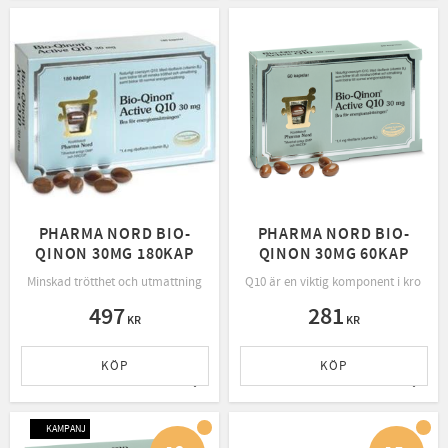
PHARMA NORD BIO-
PHARMA NORD BIO-
QINON 30MG 180KAP
QINON 30MG 60KAP
Minskad trötthet och utmattning
Q10 är en viktig komponent i kroppe
497
281
KR
KR
KÖP
KÖP
Lägg till i favoriter
Lägg t
KAMPANJ