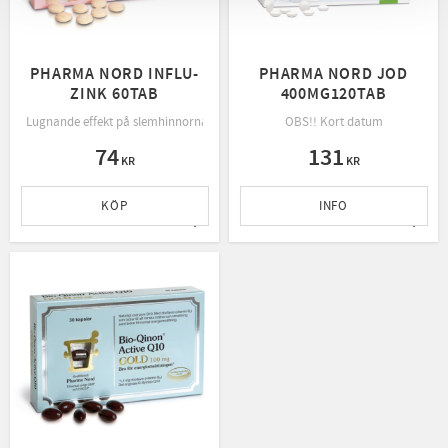
PHARMA NORD INFLU-
PHARMA NORD JOD
ZINK 60TAB
400MG120TAB
Lugnande effekt på slemhinnorna i näsan, halsen och luftvägarna
OBS!! Kort datum
74
131
KR
KR
KÖP
INFO
Lägg till i favoriter
Lägg t