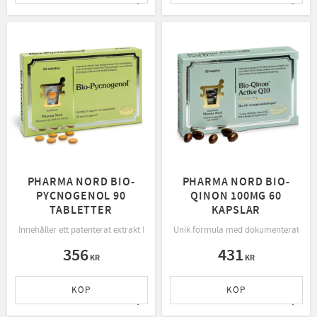
Lägg till i favoriter
Lägg t
PHARMA NORD BIO-
PHARMA NORD BIO-
PYCNOGENOL 90
QINON 100MG 60
TABLETTER
KAPSLAR
Innehåller ett patenterat extrakt från barken av den franska strandtallen Pinus
Unik formula med dokumenterat hög b
356
431
KR
KR
KÖP
KÖP
Lägg till i favoriter
Lägg t