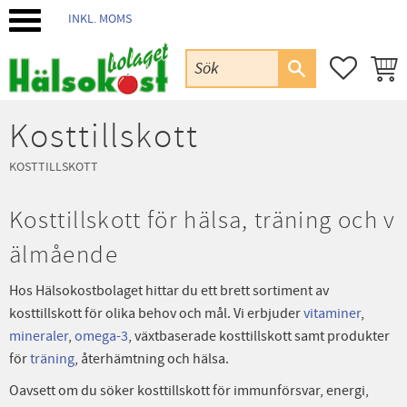
INKL. MOMS
Meny
FAVORIT
KUND
Kosttillskott
KOSTTILLSKOTT
Kosttillskott för hälsa, träning och v
älmående
Hos Hälsokostbolaget hittar du ett brett sortiment av
kosttillskott för olika behov och mål. Vi erbjuder
vitaminer
,
mineraler
,
omega-3
, växtbaserade kosttillskott samt produkter
för
träning
, återhämtning och hälsa.
Oavsett om du söker kosttillskott för immunförsvar, energi,