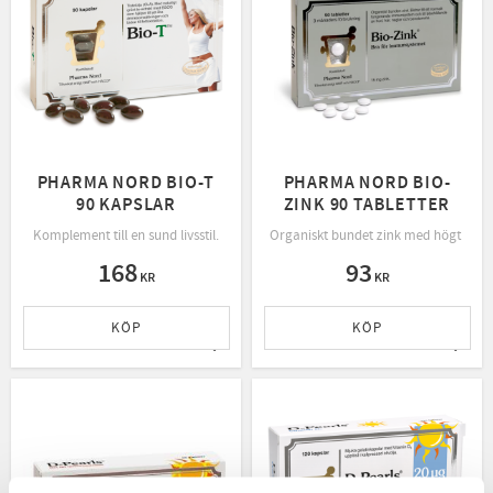
PHARMA NORD BIO-T
PHARMA NORD BIO-
90 KAPSLAR
ZINK 90 TABLETTER
Komplement till en sund livsstil.
Organiskt bundet zink med högt upp
168
93
KR
KR
KÖP
KÖP
Lägg till i favoriter
Lägg t