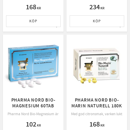
168
234
KR
KR
KÖP
KÖP
Lägg till i favoriter
Lägg t
PHARMA NORD BIO-
PHARMA NORD BIO-
MAGNESIUM 60TAB
MARIN NATURELL 180K
Pharma Nord Bio-Magnesium är ett komplex av tre olika magnesiumsalter.
Med god citronsmak, varken lukt eller
102
168
KR
KR