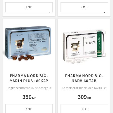
KÖP
KÖP
Lägg till i favoriter
Lägg t
PHARMA NORD BIO-
PHARMA NORD BIO-
MARIN PLUS 180KAP
NADH 60 TAB
Högkoncentrerad (65% omega-3) fiskolja som lätt absorberas
Kombinerar niacin och NADH i en for
356
309
KR
KR
KÖP
INFO