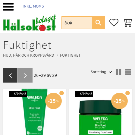
INKL. MOMS
Meny
FAVORIT
KUND
Fuktighet
HUD, HÅR OCH KROPPSVÅRD
FUKTIGHET
Välj sortering
V
26–
29
av
29
KAMPANJ
KAMPANJ
15
15
%
%