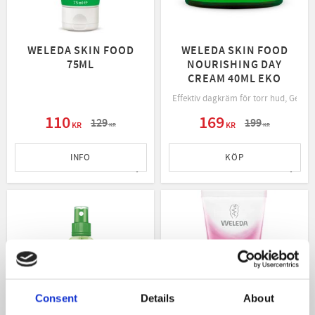
WELEDA SKIN FOOD
WELEDA SKIN FOOD
75ML
NOURISHING DAY
CREAM 40ML EKO
Effektiv dagkräm för torr hud, Ger fu
110
169
129
199
KR
KR
KR
KR
INFO
KÖP
Lägg till i favoriter
Lägg t
Consent
Details
About