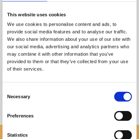
WELEDA SKINFOOD
WELEDA SMOOTHING
This website uses cookies
ULTRA-LIGHT DRY OIL
DAY CREAM WILD ROSE
We use cookies to personalise content and ads, to
100ML EKO
30ML
provide social media features and to analyse our traffic.
Ger återfuktning och naturlig lyster, kan användas flera gånger under dagen 
En utjämnande dagkräm med nyponfröo
We also share information about your use of our site with
179
239
our social media, advertising and analytics partners who
KR
KR
may combine it with other information that you’ve
provided to them or that they’ve collected from your use
KÖP
INFO
Lägg till i favoriter
Lägg t
of their services.
26–
29
av
29
Consent
Necessary
Selection
Preferences
Statistics