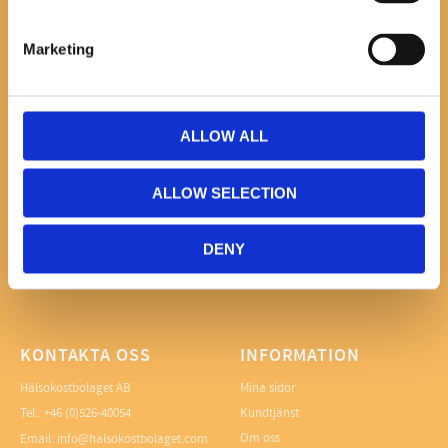
Marketing
NYHETSBREV
ALLOW ALL
PRENUMERERA
ALLOW SELECTION
Dina personuppgifter behandlas i enlighet med vår
integritetspolicy
.
DENY
KONTAKTA OSS
INFORMATION
Hälsokostbolaget AB
Mina sidor
Tel.: +46 (0)526-40054
Kundtjänst
Om oss
Email: info@halsokostbolaget.com